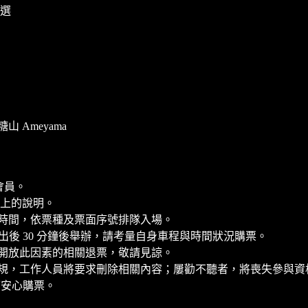
抽選
山 Ameyama
」會員。
B 上的說明。
時間，依票種及票面序號排隊入場。
於演出後 30 分鐘後舉辦，請考量自身車程與時間狀況購票。
開放此因素的相關退票，敬請見諒。
規，工作人員將要求刪除相關內容；屢勸不聽者，將喪失參與資
可安心購票。