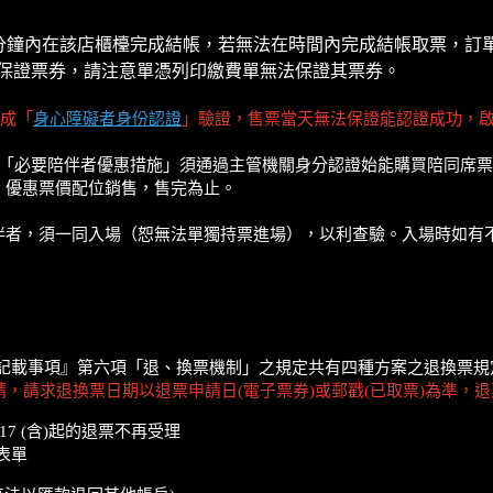
需在10分鐘內在該店櫃檯完成結帳，若無法在時間內完成結帳取票
保證票券，請注意單憑列印繳費單無法保證其票券。
成「
身心障礙者身份認證
」驗證，售票當天無法保證能認證成功，
，「必要陪伴者優惠措施」須通過主管機關身分認證始能購買陪同席票
、優惠票價配位銷售，售完為止。
伴者，須一同入場（恕無法單獨持票進場），以利查驗。入場時如有
記載事項』第六項「退、換票機制」之規定共有四種方案之退換票規
請，請求退換票日期以退票申請日(電子票券)或郵戳(已取票)為準，
07/17 (含)起的退票不再受理
表單