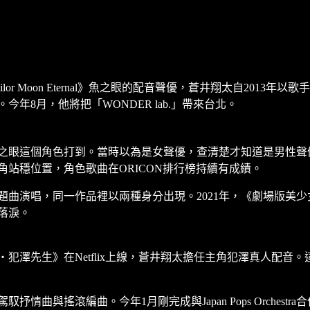
 Moon Eternal》魚之眼的配音聲優，蒼井翔太自2013年以
年8月，他將把「WONDER lab.」帶來台北。
之眼這個角色打到。當時以為是女聲優，查清楚才知道是男性聲
站穩位置，角色歌曲在ORICON排行榜持續有成績。
唱，同一作品裡以兩種身分出現。2021年，《劇場版美少女戰士 Sa
落淚。
・犯澤先生》在Netflix上線，蒼井翔太擔任主角犯澤真人配
與搖滾編曲。今年1月剛完成與Japan Pops Orchestr