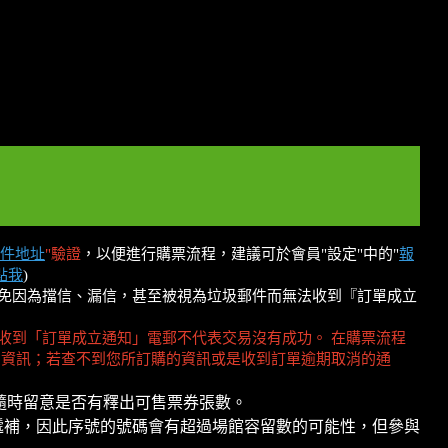
件地址
"驗證
，以便進行購票流程，建議可於會員"設定"中的"
報
點我
)
，以免因為擋信、漏信，甚至被視為垃圾郵件而無法收到『訂單成立
收到「訂單成立通知」電郵不代表交易沒有成功。 在購票流程
的資訊；若查不到您所訂購的資訊或是收到訂單逾期取消的通
隨時留意是否有釋出可售票券張數。
遞補，因此序號的號碼會有超過場館容留數的可能性，但參與