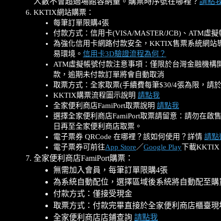
人數不會超過場館容納量。購票時序號在哪裡？
請點
KKTIX網站購票：
每筆訂單限購4張
付款方式：信用卡(VISA/MASTER/JCB)、ATM虛
為強化信用卡網路付款安全，KKTIX售票系統網
易環境。
信用卡3D驗證流程為何？
ATM虛擬帳號付款注意事項：僅限於台灣金融機構開
款，逾期未付款訂單將會自動取消
取票方式：全家取票(手續費每筆$30/4張為限，請
KKTIX購票流程圖示說明
請點我
全家便利商店FamiPort取票說明
請點我
選擇全家便利商店FamiPort取票請留意：請
日再至全家便利商店取票。
電子票券 QRC
ode 在哪裡？該如何使用？詳情
請點
電子票券可前往
App Store
／
Google Play
下載KKTI
全家便利商店FamiPort購票：
無需加入會員，每筆訂單限購4張
為系統自動配位，選擇區域後系統將自動配至購
付款方式：僅接受現金
取票方式：付款完畢直接於全家便利商店櫃臺現
全家便利商店店鋪查詢
請點我