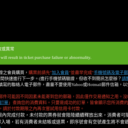
敗或異常
ll result in ticket purchase failure or abnormality.
證之會員購買，
購票前請先"
加入會員
"並盡早完成"
手機號碼及電子郵
時間快速進行下一步。(進行手機號碼驗證，但收不到簡訊怎麼辦？
請
的聯絡人電子郵件，盡量不要使用Yahoo或Hotmail郵件信箱
郵件可能因不同因素未能寄到您的郵箱，因此僅作交易通知之用。沒
訂單
」查詢您的消費資料。只要是成功的訂單，皆會顯示您所消費
，請於付款期限之內再次嘗試用信用卡付款。
限內完成付款，未付款的票券就會陸陸續續釋放出來，消費者可
隊入場，若有消費者未結帳或退票，即序號會有空號產生將不會