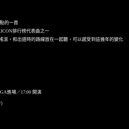
起點的一首
ORICON排行榜代表曲之一
，編曲偏向搖滾，和出道時的路線放在一起聽，可以感受到這幾年的變化
 GA進場／17:00 開演
F）