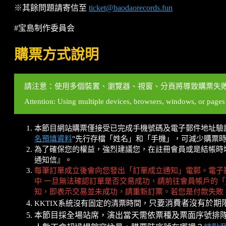
※其餘問題請寄信至
ticket@baodaorecords.fun
#宝島制作委員会
購票方式說明
請注意：使用多個裝置、瀏覽器、視窗、分頁將導致購票失
Attention: Using multiple devices, browsers, windows, or pages wi
本節目網站購票僅接受已完成手機號碼及電子郵件地址驗
名預填資料
"先行存檔「姓名」和「手機」，可減少購票
為了確保您的權益，強烈建議您，在註冊會員或是結帳時填寫
通知信』。
每筆訂單成立後會向您發出「訂單成立通知」電郵。電子
中 一旦無法確認訂單是否交易成功，請前往會員帳戶的「
知，即表示交易並未成功，請重新訂票。若您是付款失敗
只要消費者沒有於期
KKTIX系統沒有固定的清票時間，
本節目採全場站席，演出當天需依票種及票面序號排