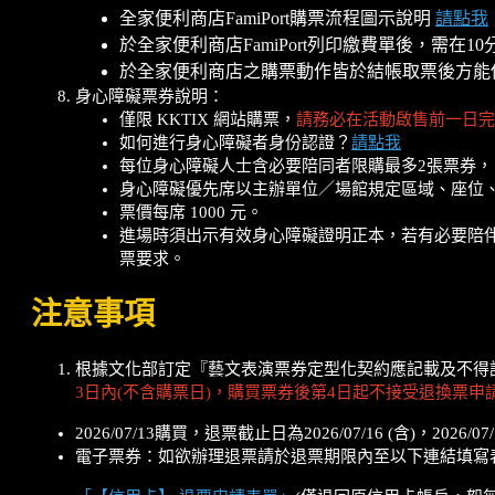
全家便利商店FamiPort購票流程圖示說明
請點我
於全家便利商店FamiPort列印繳費單後，
於全家便利商店之購票動作皆於結帳取票後方能
身心障礙票券說明：
僅限 KKTIX 網站購票，
請務必在活動啟售前一日完
如何進行身心障礙者身份認證？
請點我
每位身心障礙人士含必要陪同者限購最多2張票券
身心障礙優先席以主辦單位／場館規定區域、座位
票價每席 1000 元。
進場時須出示有效身心障礙證明正本，若有必要陪
票要求。
注意事項
根據文化部訂定『藝文表演票券定型化契約應記載及不得
3日內(不含購票日)，購買票券後第4日起不接受退換票申
2026/07/13購買，退票截止日為2026/07/16 (含)，2026/
電子票券：如欲辦理退票請於退票期限內至以下連結填寫