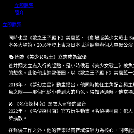
立即購票
簡介
立即購票
同時也是《歌之王子殿下》美風藍、《劇場版美少女戰士 Sailor
本各大場館，2016年登上東京日本武道館舉辦個人單獨公演。今
🎭 因為《美少女戰士》立志成為聲優
蒼井翔太立志入行的起點，是小時候看《美少女戰士》被魚
的想像。此後他走進聲優圈，以《歌之王子殿下》美風藍一角
2016年，《夢幻之星》動畫播出，他同時擔任主角配音與主題曲演
魚之眼——那個他從小看到大的角色。得知通過時，他當場
🎤 《名偵探柯南》黑衣人背後的聲音
2022年，《名偵探柯南》官方衍生動畫《名偵探柯南：犯人
步擴散。
在聲優工作之外，他的音樂以高音域演唱力為核心，同時能駕馭抒情曲