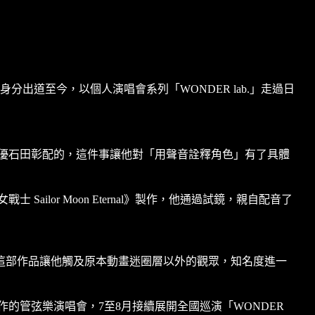
歌手身分出道至今，以個人演唱會系列「WONDER lab.」走過日
優石田彰配的，這件事讓他對「用聲音詮釋角色」有了具體
ilor Moon Eternal》製作，他通過試鏡，親自配音了
音。這部作品讓他觸及原本動畫迷圈層以外的觀眾，知名度進一
a合作的管弦樂演唱會，7至8月接續展開全國巡演「WONDER