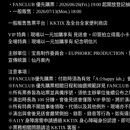
・FANCLUB 優先購票：2026/06/26(Fri.) 19:00 起開放登記
・一般販售：2026/07/13(Mon.) 18:00
一般販售售票平台｜KKTIX 及全台全家便利商店
VIP 特典｜現場以一元加購享有 見送會 + 印簽拍立得風小卡
全場特典｜現場以一元加購享有 紀念明信片
主辦單位｜宝島制作委員会、EUPHORIC PRODUCTION、糖
宣傳統籌｜仙丹案內
注意事項｜
※FANCLUB優先購票：付款時須為有效「A☆happy lab.
※FANCLUB 優先購票相關日程和抽選規範詳見 FANCLU
※所有票券皆為站票並具備序號，須依主辦單位後續公布之
※演出時長為 100 分鐘，會後見送會僅限 VIP 參加，將
※所有特典不開放事後領取、代領以及其他例外，現場亦不
※演出與會後見送會嚴禁側拍、錄影、錄音等行為。如有違
※A11Y 身障席需申請通過 KKTIX 身心障礙身份認證，即
※票務相關問題請洽 KKTIX 客服。