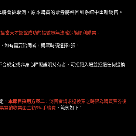
，訂單將會被取消，原本購買的票券將釋回到系統中重新銷售。
啟售當天才認證成功的帳號恕無法確保能順利購票。
，如有需要陪同者，購票時請選擇2張。
不合規定或非身心障礙證明持有者，可拒絕入場並拒絕任何退換
定，
本節目採用方案二
：消費者請求退換票之時限為購買票券後
退票需酌收票面金額5%手續費
，範例如下：