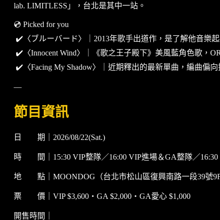
lab. LIMITLESS」，台北是其中一站。
💿 Picked for you
✔️〈ブルーバード〉｜2013年歌手出道作，是了解他音樂
✔️〈Innocent Wind〉｜《歌之王子殿下》美風藍角色歌，
✔️〈Facing My Shadow〉｜近期釋出的最新單曲
—
節目資訊
日 期｜2026/08/22(Sat.)
時 間｜15:30 VIP整隊／16:00 VIP進場＆GA整隊／16:30
地 點｜MOONDOG（台北市松山區復興南路一段39號9
票 價｜VIP $3,600・GA $2,000・GA愛心 $1,000
開售時間｜