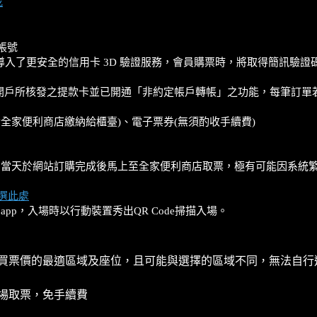
我
擬帳號
站導入了更安全的信用卡 3D 驗證服務，會員購票時，將取得簡訊驗
戶所核發之提款卡並已開通「非約定帳戶轉帳」之功能，每筆訂單若超過
於全家便利商店繳納給櫃臺)、電子票券(無須酌收手續費)
勿在啟售當天於網站訂購完成後馬上至全家便利商店取票，極有可能因系
選此處
X app，入場時以行動裝置秀出QR Code掃描入場。
買票價的最適區域及座位，且可能與選擇的區域不同，無法自行
場取票，免手續費