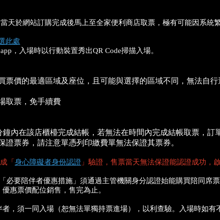
勿在啟售當天於網站訂購完成後馬上至全家便利商店取票，極有可能因系
選此處
X app，入場時以行動裝置秀出QR Code掃描入場。
買票價的最適區域及座位，且可能與選擇的區域不同，無法自行
場取票，免手續費
需在10分鐘內在該店櫃檯完成結帳，若無法在時間內完成結帳取票
保證票券，請注意單憑列印繳費單無法保證其票券。
成「
身心障礙者身份認證
」驗證，售票當天無法保證能認證成功，
，「必要陪伴者優惠措施」須通過主管機關身分認證始能購買陪同席票
、優惠票價配位銷售，售完為止。
伴者，須一同入場（恕無法單獨持票進場），以利查驗。入場時如有