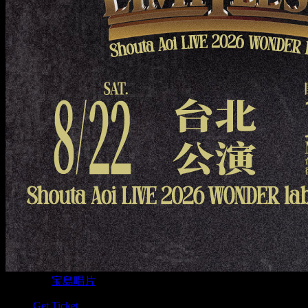
Organizer
宝島唱片
Get Ticket