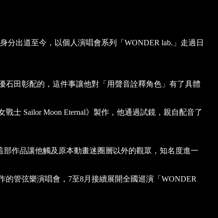
歌手身分出道至今，以個人演唱會系列「WONDER lab.」走過日
優石田彰配的，這件事讓他對「用聲音詮釋角色」有了具體
ilor Moon Eternal》製作，他通過試鏡，親自配音了
音。這部作品讓他觸及原本動畫迷圈層以外的觀眾，知名度進一
a合作的管弦樂演唱會，7至8月接續展開全國巡演「WONDER