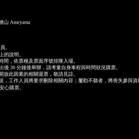
山 Ameyama
會員。
 上的說明。
時間，依票種及票面序號排隊入場。
於演出後 30 分鐘後舉辦，請考量自身車程與時間狀況購票。
開放此因素的相關退票，敬請見諒。
規，工作人員將要求刪除相關內容；屢勸不聽者，將喪失參與資
可安心購票。