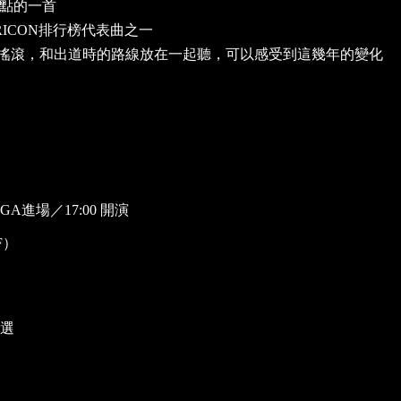
起點的一首
ORICON排行榜代表曲之一
，編曲偏向搖滾，和出道時的路線放在一起聽，可以感受到這幾年的變化
 GA進場／17:00 開演
F）
抽選