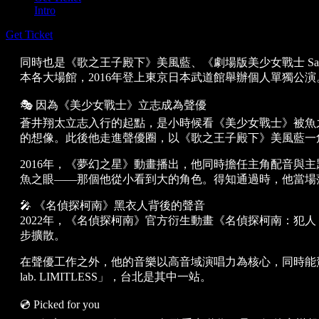
Intro
Get Ticket
同時也是《歌之王子殿下》美風藍、《劇場版美少女戰士 Sailor
本各大場館，2016年登上東京日本武道館舉辦個人單獨公演。今
🎭 因為《美少女戰士》立志成為聲優
蒼井翔太立志入行的起點，是小時候看《美少女戰士》被魚
的想像。此後他走進聲優圈，以《歌之王子殿下》美風藍一角
2016年，《夢幻之星》動畫播出，他同時擔任主角配音與主題曲演
魚之眼——那個他從小看到大的角色。得知通過時，他當場
🎤 《名偵探柯南》黑衣人背後的聲音
2022年，《名偵探柯南》官方衍生動畫《名偵探柯南：犯人
步擴散。
在聲優工作之外，他的音樂以高音域演唱力為核心，同時能駕馭抒情曲
lab. LIMITLESS」，台北是其中一站。
💿 Picked for you