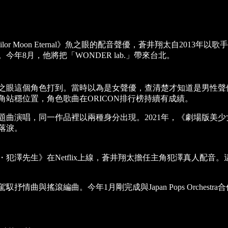
 Moon Eternal》魚之眼的配音聲優，蒼井翔太自2013年以
年8月，他將把「WONDER lab.」帶來台北。
之眼這個角色打到。當時以為是女聲優，查清楚才知道是男性聲
站穩位置，角色歌曲在ORICON排行榜持續有成績。
唱，同一作品裡以兩種身分出現。2021年，《劇場版美少女戰士 Sa
落淚。
・犯澤先生》在Netflix上線，蒼井翔太擔任主角犯澤真人配
與搖滾編曲。今年1月剛完成與Japan Pops Orchestr