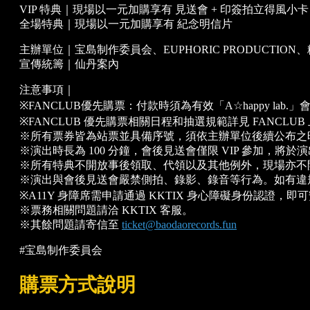
VIP 特典｜現場以一元加購享有 見送會 + 印簽拍立得風小卡
全場特典｜現場以一元加購享有 紀念明信片
主辦單位｜宝島制作委員会、EUPHORIC PRODUCTION、糖
宣傳統籌｜仙丹案內
注意事項｜
※FANCLUB優先購票：付款時須為有效「A☆happy lab.」
※FANCLUB 優先購票相關日程和抽選規範詳見 FANCLUB
※所有票券皆為站票並具備序號，須依主辦單位後續公布之
※演出時長為 100 分鐘，會後見送會僅限 VIP 參加，將
※所有特典不開放事後領取、代領以及其他例外，現場亦不
※演出與會後見送會嚴禁側拍、錄影、錄音等行為。如有違
※A11Y 身障席需申請通過 KKTIX 身心障礙身份認證，即
※票務相關問題請洽 KKTIX 客服。
※其餘問題請寄信至
ticket@baodaorecords.fun
#宝島制作委員会
購票方式說明