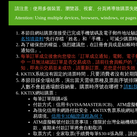
請注意：使用多個裝置、瀏覽器、視窗、分頁將導致購票失
Attention: Using multiple devices, browsers, windows, or pages wi
本節目網站購票僅接受已完成手機號碼及電子郵件地址驗
名預填資料
"先行存檔「姓名」和「手機」，可減少購票
為了確保您的權益，強烈建議您，在註冊會員或是結帳時填寫
通知信』。
每筆訂單成立後會向您發出「訂單成立通知」電郵。電子
中 一旦無法確認訂單是否交易成功，請前往會員帳戶的「
知，即表示交易並未成功，請重新訂票。若您是付款失敗
只要消費者沒有於期
KKTIX系統沒有固定的清票時間，
本節目採全場站席，演出當天需依票種及票面序號排
人數不會超過場館容納量。購票時序號在哪裡？
請點
KKTIX網站購票：
每筆訂單限購4張
付款方式：信用卡(VISA/MASTER/JCB)、ATM虛
為強化信用卡網路付款安全，KKTIX售票系統網
易環境。
信用卡3D驗證流程為何？
ATM虛擬帳號付款注意事項：僅限於台灣金融機構開
款，逾期未付款訂單將會自動取消
取票方式：全家取票(手續費每筆$30/4張為限，請