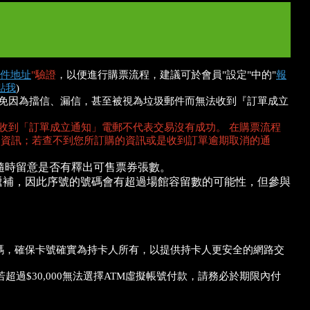
件地址
"驗證
，以便進行購票流程，建議可於會員"設定"中的"
報
點我
)
，以免因為擋信、漏信，甚至被視為垃圾郵件而無法收到『訂單成立
收到「訂單成立通知」電郵不代表交易沒有成功。 在購票流程
的資訊；若查不到您所訂購的資訊或是收到訂單逾期取消的通
隨時留意是否有釋出可售票券張數。
遞補，因此序號的號碼會有超過場館容留數的可能性，但參與
證碼，確保卡號確實為持卡人所有，以提供持卡人更安全的網路交
$30,000無法選擇ATM虛擬帳號付款，請務必於期限內付