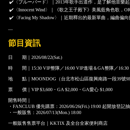
✔️〈ブルーバード〉｜2013年歌手出道作，是了解他音樂
✔️〈Innocent Wind〉｜《歌之王子殿下》美風藍角色歌，
✔️〈Facing My Shadow〉｜近期釋出的最新單曲
—
節目資訊
日 期｜2026/08/22(Sat.)
時 間｜15:30 VIP整隊／16:00 VIP進場＆GA整隊／16:30
地 點｜MOONDOG（台北市松山區復興南路一段39號9
票 價｜VIP $3,600・GA $2,000・GA愛心 $1,000
開售時間｜
・FANCLUB 優先購票：2026/06/26(Fri.) 19:00 起開放登記
・一般販售：2026/07/13(Mon.) 18:00
一般販售售票平台｜KKTIX 及全台全家便利商店