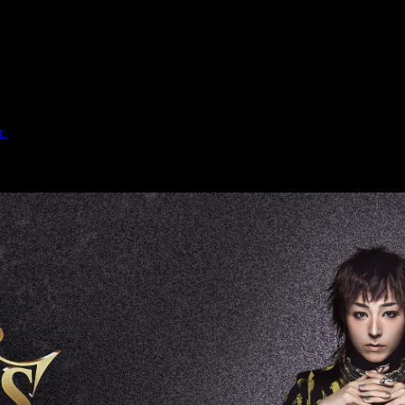
DER lab. LIMITLESS 台北公演
ar
)