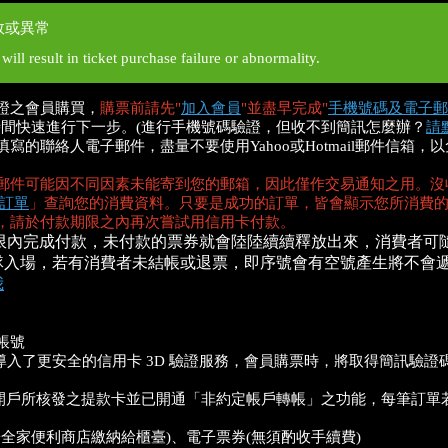
敗或異常
ll result in ticket purchase failure or abnormality.
證之會員購買，
購票前請先"
加入會員
"並盡早完成"
手機號碼及電子郵
時間快速進行下一步。(進行手機號碼驗證，但收不到簡訊怎麼辦？
請
的聯絡人電子郵件，盡量不要使用Yahoo或Hotmail郵件信箱
郵件可能因不同因素未能寄到您的郵箱，因此僅作交易通知之用。沒
訂單
」查詢您的消費資料。只要是成功的訂單，皆會顯示您所消費
，請於付款期限之內再次嘗試用信用卡付款。
限內完成付款，未付款的票券就會陸陸續續釋放出來，消費者可
隊入場，若有消費者未結帳或退票，即序號會有空號產生將不會
我
擬帳號
站導入了更安全的信用卡 3D 驗證服務，會員購票時，將取得簡訊驗
戶所核發之提款卡並已開通「非約定帳戶轉帳」之功能，每筆訂單若超過
於全家便利商店繳納給櫃臺)、電子票券(無須酌收手續費)