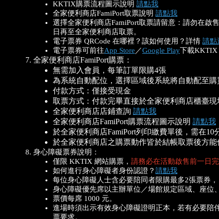
KKTIX購票流程圖示說明
請點我
全家便利商店FamiPort取票說明
請點我
選擇全家便利商店FamiPort取票請留意：請
日再至全家便利商店取票。
電子票券 QRC
ode 在哪裡？該如何使用？詳情
請點
電子票券可前往
App Store
／
Google Play
下載KKTI
全家便利商店FamiPort購票：
無需加入會員，每筆訂單限購4張
為系統自動配位，選擇區域後系統將自動配至購
付款方式：僅接受現金
取票方式：付款完畢直接於全家便利商店櫃臺現
全家便利商店店鋪查詢
請點我
全家便利商店FamiPort購票流程圖示說明
請點我
於全家便利商店FamiPort列印繳費單後，
於全家便利商店之購票動作皆於結帳取票後方能
身心障礙票券說明：
僅限 KKTIX 網站購票，
請務必在活動啟售前一日完
如何進行身心障礙者身份認證？
請點我
每位身心障礙人士含必要陪同者限購最多2張票券
身心障礙優先席以主辦單位／場館規定區域、座位
票價每席 1000 元。
進場時須出示有效身心障礙證明正本，若有必要陪
票要求。