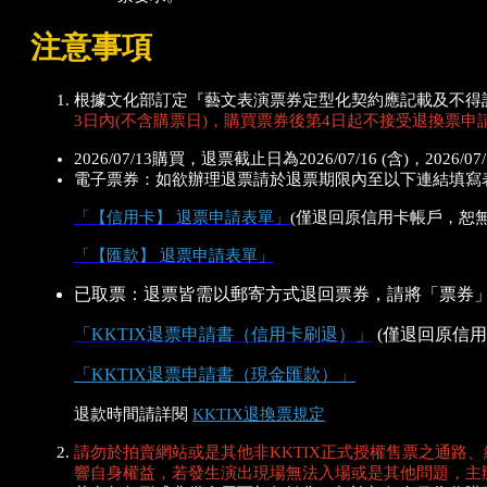
注意事項
根據文化部訂定『藝文表演票券定型化契約應記載及不得
3日內(不含購票日)，購買票券後第4日起不接受退換票申
2026/07/13購買，退票截止日為2026/07/16 (含)，2026/
電子票券：如欲辦理退票請於退票期限內至以下連結填寫
「【信用卡】 退票申請表單」
(僅退回原信用卡帳戶，恕
「【匯款】 退票申請表單」
已取票：退票皆需以郵寄方式退回票券，請將「票券」及「K
「KKTIX退票申請書（信用卡刷退）」
(僅退回原信
「KKTIX退票申請書（現金匯款）」
退款時間請詳閱
KKTIX退換票規定
請勿於拍賣網站或是其他非KKTIX正式授權售票之通路
響自身權益，若發生演出現場無法入場或是其他問題，主辦