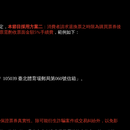
定，
本節目採用方案二
：消費者請求退換票之時限為購買票券後
退票需酌收票面金額5%手續費
，範例如下：
05039 臺北體育場郵局第060號信箱」。
無法保證票券真實性。除可能衍生詐騙案件或交易糾紛外，以免影