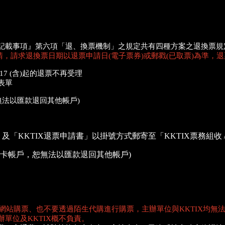
記載事項』第六項「退、換票機制」之規定共有四種方案之退換票規
請，請求退換票日期以退票申請日(電子票券)或郵戳(已取票)為準，
07/17 (含)起的退票不再受理
表單
無法以匯款退回其他帳戶)
KTIX退票申請書」以掛號方式郵寄至「KKTIX票務組收 / 1
用卡帳戶，恕無法以匯款退回其他帳戶)
、網站購票、也不要透過陌生代購進行購票，主辦單位與KKTIX均
單位及KKTIX概不負責。