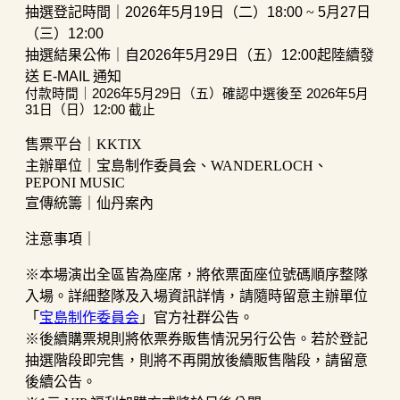
抽選登記時間｜2026年
5月
19
日（二）18:00
~
5月2
7
日
（三）12:00
抽選結果公佈｜自2026年
5月2
9
日（
五
）12:00
起陸續發
送 E-MAIL 通知
付款時間｜2026年
5月2
9
日（五）
確認中選後至 2026年
5月
31日（日）12:00
截止
售票平台｜KKTIX
主辦單位｜宝島制作委員会、WANDERLOCH、
PEPONI MUSIC
宣傳統籌｜仙丹案內
注意事項｜
※本場演出全區皆為座席，將依票面座位號碼順序整隊
入場。詳細整隊及入場資訊詳情，請隨時留意主辦單位
「
宝島制作委員会
」官方社群公告。
※後續購票規則將依票券販售情況另行公告。若於登記
抽選階段即完售，則將不再開放後續販售階段，請留意
後續公告。