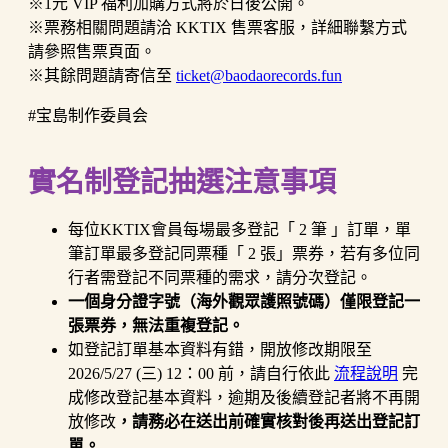
※1元 VIP 福利加購方式將於日後公開。
※票務相關問題請洽 KKTIX 售票客服，詳細聯繫方式
請參照售票頁面。
※其餘問題請寄信至
ticket@baodaorecords.fun
#宝島制作委員会
實名制登記抽選注意事項
每位KKTIX會員每場最多登記「 2 筆 」訂單，單
筆訂單最多登記同票種「 2 張」票券，若有多位同
行者需登記不同票種的需求，請分次登記。
一個身分證字號（海外觀眾護照號碼）僅限登記一
張票券，無法重複登記。
如登記訂單基本資料有錯，開放修改期限至
2026/5/27 (三) 12：00 前，請自行依此
流程說明
完
成修改登記基本資料，逾期及後續登記者將不再開
放修改
，請務必在送出前確實核對後再送出登記訂
單。