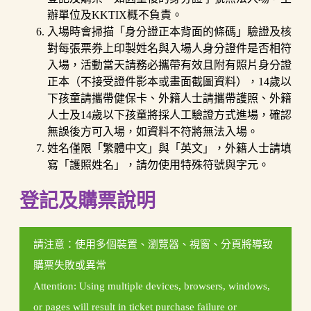
辦單位及KKTIX概不負責。
入場時會掃描「身分證正本背面的條碼」驗證及核
對每張票券上印製姓名與入場人身分證件是否相符
入場，活動當天請務必攜帶有效且附有照片身分證
正本（不接受證件影本或畫面截圖資料），14歲以
下孩童請攜帶健保卡、外籍人士請攜帶護照、外籍
人士及14歲以下孩童將採人工驗證方式進場，確認
無誤後方可入場，如資料不符將無法入場。
姓名僅限「繁體中文」與「英文」，外籍人士請填
寫「護照姓名」，請勿使用特殊符號與字元。
登記及購票說明
請注意：使用多個裝置、瀏覽器、視窗、分頁將導致
購票失敗或異常
Attention: Using multiple devices, browsers, windows,
or pages will result in ticket purchase failure or