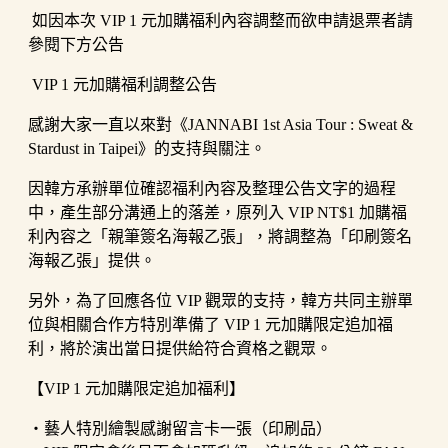
如因本次 VIP 1 元加購福利內容調整而欲申請退票者請
參閱下方公告
VIP 1 元加購福利調整公告
感謝大家一直以來對《JANNABI 1st Asia Tour : Sweat &
Stardust in Taipei》的支持與關注。
因韓方承辦單位確認福利內容及整理公告文字的過程
中，產生部分溝通上的落差，原列入 VIP NT$1 加購福
利內容之「親筆簽名海報乙張」，將調整為「印刷簽名
海報乙張」提供。
另外，為了回應各位 VIP 觀眾的支持，韓方共同主辦單
位與相關合作方特別準備了 VIP 1 元加購限定追加福
利，將於演出當日提供給符合資格之觀眾。
【VIP 1 元加購限定追加福利】
・藝人特別繪製感謝留言卡一張（印刷品）