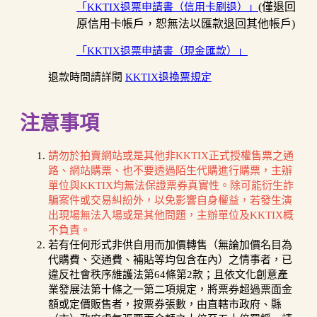
(僅退回
「KKTIX退票申請書（信用卡刷退）」
原信用卡帳戶，恕無法以匯款退回其他帳戶)
「KKTIX退票申請書（現金匯款）」
退款時間請詳閱
KKTIX退換票規定
注意事項
請勿於拍賣網站或是其他非KKTIX正式授權售票之通
路、網站購票、也不要透過陌生代購進行購票，主辦
單位與KKTIX均無法保證票券真實性。除可能衍生詐
騙案件或交易糾紛外，以免影響自身權益，若發生演
出現場無法入場或是其他問題，主辦單位及KKTIX概
不負責。
若有任何形式非供自用而加價轉售（無論加價名目為
代購費、交通費、補貼等均包含在內）之情事者，已
違反社會秩序維護法第64條第2款；且依文化創意產
業發展法第十條之一第二項規定，將票券超過票面金
額或定價販售者，按票券張數，由直轄市政府、縣