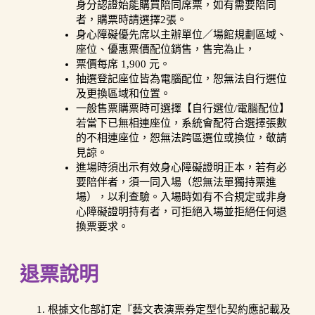
身分認證始能購買陪同席票，如有需要陪同
者，購票時請選擇2張。
身心障礙優先席以主辦單位／場館規劃區域、
座位、優惠票價配位銷售，售完為止，
票價每席 1,900 元。
抽選登記座位皆為電腦配位，恕無法自行選位
及更換區域和位置。
一般售票購票時可選擇【自行選位/電腦配位】
若當下已無相連座位，系統會配符合選擇張數
的不相連座位，恕無法跨區選位或換位，敬請
見諒。
進場時須出示有效身心障礙證明正本，若有必
要陪伴者，須一同入場（恕無法單獨持票進
場），以利查驗。入場時如有不合規定或非身
心障礙證明持有者，可拒絕入場並拒絕任何退
換票要求。
退票說明
根據文化部訂定『藝文表演票券定型化契約應記載及