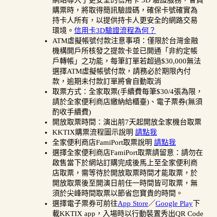
網站導入了更安全的信用卡 3D 驗證服務，會員
購票時，將取得簡訊驗證碼，確保卡號確實為
持卡人所有，以提供持卡人更安全的網路交易
環境。
信用卡3D驗證流程為何？
ATM虛擬帳號付款注意事項：僅限於台灣金融
機構開戶所核發之提款卡並已開通「非約定帳
戶轉帳」之功能，每筆訂單若超過$30,000無法
選擇ATM虛擬帳號付款，請務必於期限內付
款，逾期未付款訂單將會自動取消
取票方式：全家取票(手續費每筆$30/4張為限，
請於全家便利商店繳納給櫃臺)、電子票券(無須
酌收手續費)
開放取票時間：演出前7天起開放全家機台取票
KKTIX購票流程圖示說明
請點我
全家便利商店FamiPort取票說明
請點我
選擇全家便利商店FamiPort取票請留意：請勿在
啟售當下於網站訂購完成後馬上至全家便利商
店取票，需等待於開放取票時間才能取票，於
開放取票後至開演日前任一時間皆可取票，無
須於尖峰時間取票以節省您寶貴的時間。
選擇電子票券可前往
App Store
／
Google Play
下
載KKTIX app，入場時以行動裝置秀出QR Code