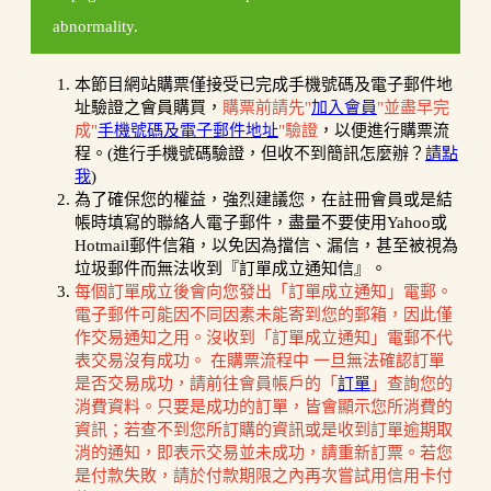
abnormality.
本節目網站購票僅接受已完成手機號碼及電子郵件地
址驗證之會員購買，
購票前請先"
加入會員
"並盡早完
成"
手機號碼及電子郵件地址
"驗證
，以便進行購票流
程。(進行手機號碼驗證，但收不到簡訊怎麼辦？
請點
我
)
為了確保您的權益，強烈建議您，在註冊會員或是結
帳時填寫的聯絡人電子郵件，盡量不要使用Yahoo或
Hotmail郵件信箱，以免因為擋信、漏信，甚至被視為
垃圾郵件而無法收到『訂單成立通知信』。
每個訂單成立後會向您發出「訂單成立通知」電郵。
電子郵件可能因不同因素未能寄到您的郵箱，因此僅
作交易通知之用。沒收到「訂單成立通知」電郵不代
表交易沒有成功。 在購票流程中 一旦無法確認訂單
是否交易成功，請前往會員帳戶的「
訂單
」查詢您的
消費資料。只要是成功的訂單，皆會顯示您所消費的
資訊；若查不到您所訂購的資訊或是收到訂單逾期取
消的通知，即表示交易並未成功，請重新訂票。若您
是付款失敗，請於付款期限之內再次嘗試用信用卡付