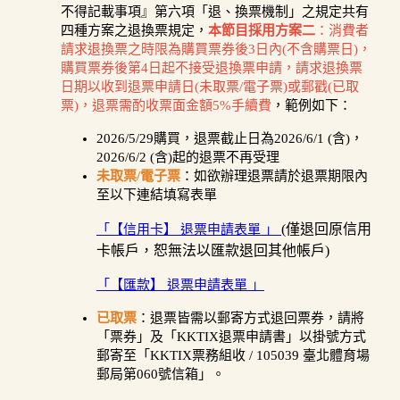
不得記載事項』第六項「退、換票機制」之規定共有
四種方案之退換票規定，
本節目採用方案二
：消費者
請求退換票之時限為購買票券後3日內(不含購票日)，
購買票券後第4日起不接受退換票申請，請求退換票
日期以收到退票申請日(未取票/電子票)或郵戳(已取
票)，退票需酌收票面金額5%手續費
，範例如下：
2026/5/29購買，退票截止日為2026/6/1 (含)，
2026/6/2 (含)起的退票不再受理
未取票/電子票
：如欲辦理退票請於退票期限內
至以下連結填寫表單
(僅退回原信用
「【信用卡】 退票申請表單 」
卡帳戶，恕無法以匯款退回其他帳戶)
「【匯款】 退票申請表單 」
已取票
：退票皆需以郵寄方式退回票券，請將
「票券」及「KKTIX退票申請書」以掛號方式
郵寄至「KKTIX票務組收 / 105039 臺北體育場
郵局第060號信箱」。