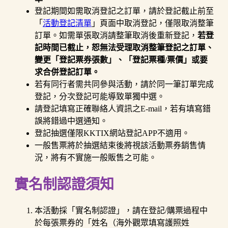
登記期間如需取消登記之訂單，請於登記截止前至
「
活動登記清單
」頁面中取消登記，僅限取消整筆
訂單。如需單張取消請整筆取消後重新登記，
若登
記時間已截止，恕無法受理取消整筆登記之訂單、
變更「登記票券張數」、「登記票種/票價」或要
求合併登記訂單。
若有同行者需共同參與活動，請於同一筆訂單完成
登記，分次登記可能導致單獨中選。
請登記填寫正確聯絡人資訊之E-mail，若有填寫錯
誤將錯過中選通知。
登記抽選僅限KKTIX網站登記APP不適用。
一般售票將於抽選結束後將視該活動票券銷售情
況，將有不實施一般販售之可能。
實名制認證須知
本活動採「實名制認證」，請在登記/購票過程中
於每張票券的「姓名（海外觀眾填寫護照姓