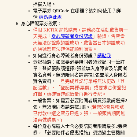
掃描入場。
電子票券 QRCode 在哪裡？該如何使用？詳
情
請點選此處
身心障礙票券說明：
僅限 KKTIX 網站購票，請務必在活動啟售前一
天完成「
身心障礙者身份認證
」驗證，售票當
天無法保證能認證成功，啟售當日才認證成功
的帳號恕無法確保能順利購票。
如何進行身心障礙者身份認證？
請點我
登記抽選：如需要必要陪同者須登記同一筆訂
單，登記張數請選擇2張並填入身障者及陪同者
實名資料。無須陪同者請選擇1張並填入身障者
實名資料，
一旦完成登記訂單將無法更改「登
記張數」、「登記票種/票價」或要求合併登記
訂單，請確實確認數量再進行登記。
一般售票：如需要必要陪同者購買張數請選擇2
張，無須陪同者請選擇1張。
(若您的會員帳號
已付款中選之票券已達 2 張，一般販售期間無
法再做購票。)
每位身心障礙人士含必要陪同者限購最多2張票
券，「必要陪伴者優惠措施」須通過主管機關