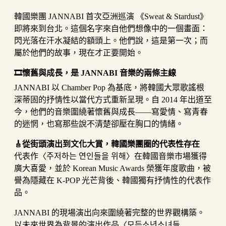
韓國樂團 JANNABI 首次亞洲巡演 《Sweat & Stardust》
即將來到台北。這個名字來自他們想像中的一個畫面：
閃光落在汗水凝結的額頭上。他們說，這是第一次；而
屬於他們的故事，現在才正要開始。
🎞️懷舊與成長，是 JANNABI 音樂的兩條主線
​JANNABI 以 Chamber Pop 為基底，將韓國大眾歌謠根
深蒂固的抒情性以當代方式重新呈現。自 2014 年出道至
今，他們的音樂圍繞著懷舊與成長——寫愛情、寫青春
的迷惘，也寫那些說不清楚卻壓在胸口的情緒。
🎸從街頭演出到文化大賞，韓國樂團圈的代表性存在
​代表作〈주저하는 연인들을 위해〉在韓國音樂市場獲得
廣大喜愛，並於 Korean Music Awards 榮獲年度歌曲，被
譽為隱藏在 K-POP 光芒背後、韓國獨有抒情性的代表作
品。
JANNABI 的現場演出向來圍繞著完整的世界觀構築。
以未來世界為背景的演出作品〈모든소년소녀들