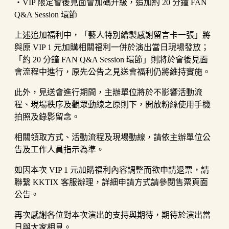
・VIP 限定會後見面會加碼升級，追加約 20 分鐘 FAN
Q&A Session 環節
上述追加福利中，「藝人特別繪製感謝留言卡一張」將
與原 VIP 1 元加購相關福利一併於演出當日現場發放；
「約 20 分鐘 FAN Q&A Session 環節」則將於會後見面
會流程中進行，原先公告之見送會福利仍將維持實施。
此外，見送會進行期間，主辦單位將於不影響活動流
程、現場秩序及觀眾動線之原則下，開放粉絲使用手機
拍照及錄影留念。
相關領取方式、活動流程及現場動線，請依主辦單位公
告及工作人員指示為準。
如因本次 VIP 1 元加購福利內容調整而欲申請退票，請
聯繫 KKTIX 客服辦理，詳細申請方式請參閱售票頁面
公告。
再次感謝各位對本次演出的支持與期待，期待於演出當
日與大家相見。