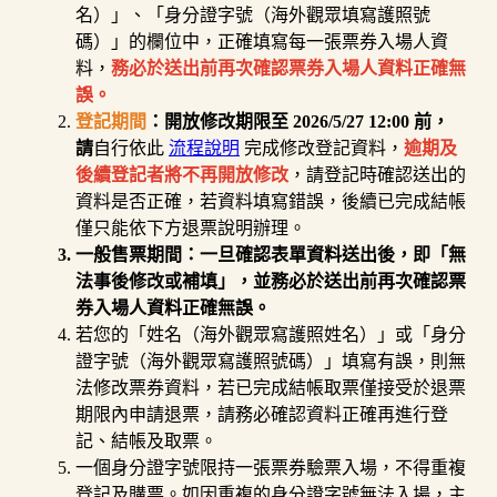
名）」、「身分證字號（海外觀眾填寫護照號
碼）」的欄位中，正確填寫每一張票券入場人資
料，
務必於送出前再次確認票券入場人資料正確無
誤。
登記期間
：開放修改期限至 2026/5/27 12:00 前，
請
自行依此
流程說明
完成修改登記資料，
逾期及
後續登記者將不再開放修改
，請登記時確認送出的
資料是否正確，若資料填寫錯誤，後續已完成結帳
僅只能依下方退票說明辦理。
一般售票期間：一旦確認表單資料送出後，即「無
法事後修改或補填」，並務必於送出前再次確認票
券入場人資料正確無誤。
若您的「姓名（海外觀眾寫護照姓名）」或「身分
證字號（海外觀眾寫護照號碼）」填寫有誤，則無
法修改票券資料，若已完成結帳取票僅接受於退票
期限內申請退票，請務必確認資料正確再進行登
記、結帳及取票。
一個身分證字號限持一張票券驗票入場，不得重複
登記及購票。如因重複的身分證字號無法入場，主