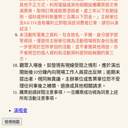
其他不正方式，利用電腦或其他相關設備購買藝文表
演票券，取得訂票或取票憑證者，處三年以下有期徒
刑，或科或併科新臺幣三百萬以下罰金。」主辦單位
及KKTIX皆有權利立即取消該消費者訂單，請勿以身
試法！
本活動所蒐集之資料，包含姓名、手機、身分證字號
等資訊，僅提供主辦單位做為活動現場核對身份及進
一步使用於您所參加的活動，並不會做其他用途，亦
不會將您的個人資料和活動資料提供給無關的第三
方。
觀眾入場後，如發現有視線受阻之情形，應於演出
開始後10分鐘內向現場工作人員提出反映；逾期未
提出者，視同無異議，主辦單位或售票單位恕不受
理任何事後之補償、退換或其他相關請求。
購票前請詳閱注意事項，一旦購票成功視為同意上述
所有活動注意事項。
演唱會
檢視地圖