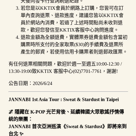
天後向發卡行查詢刷退紀錄。
若您是以KKTIX會員於網路上訂購，您皆可在訂
單內查詢退票、退款進度，建議您皆以KKTIX會
員於網站內消費，若過了上述時間點尚未收到退
款，歡迎您發信至KKTIX客服中心詢問進度。
退款金額為全額退費，實體票券退費金額包含當初
購票時所支付的全家取票($30)的手續費及退票所
產生的郵資，若使用信用卡購票者則退郵政匯票。
有任何退票相關問題，歡迎於週一至週五10:00-12:30 /
13:30-19:00致KKTIX 客服中心(02)7701-7761，謝謝!
公告日期：2026/6/24
JANNABI 1st Asia Tour : Sweat & Stardust in Taipei
🌌 隱藏在 K-POP 光芒背後、延續韓國大眾歌謠抒情傳
統的樂團：
JANNABI 首次亞洲巡演《Sweat & Stardust》即將來到
台北 ✨