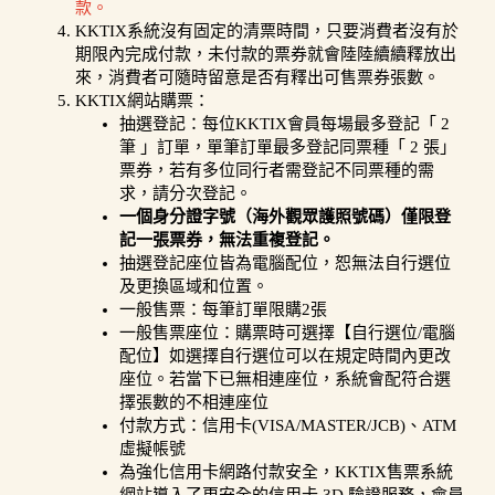
款。
KKTIX系統沒有固定的清票時間，只要消費者沒有於
期限內完成付款，未付款的票券就會陸陸續續釋放出
來，消費者可隨時留意是否有釋出可售票券張數。
KKTIX網站購票：
抽選登記：
每位KKTIX會員每場最多登記「 2
筆 」訂單，單筆訂單最多登記同票種「 2 張」
票券，若有多位同行者需登記不同票種的需
求，請分次登記。
一個身分證字號（海外觀眾護照號碼）僅限登
記一張票券，無法重複登記。
抽選登記座位皆為電腦配位，恕無法自行選位
及更換區域和位置。
一般售票：每筆訂單限購2張
一般售票座位：購票時可選擇【自行選位/電腦
配位】如選擇自行選位可以在規定時間內更改
座位。若當下已無相連座位，系統會配符合選
擇張數的不相連座位
付款方式：信用卡(VISA/MASTER/JCB)、ATM
虛擬帳號
為強化信用卡網路付款安全，KKTIX售票系統