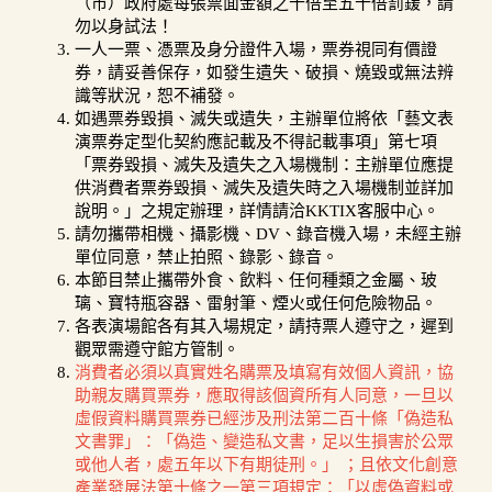
（市）政府處每張票面金額之十倍至五十倍罰鍰，請
勿以身試法！
一人一票、憑票及身分證件入場，票券視同有價證
券，請妥善保存，如發生遺失、破損、燒毀或無法辨
識等狀況，恕不補發。
如遇票券毀損、滅失或遺失，主辦單位將依「藝文表
演票券定型化契約應記載及不得記載事項」第七項
「票券毀損、滅失及遺失之入場機制：主辦單位應提
供消費者票券毀損、滅失及遺失時之入場機制並詳加
說明。」之規定辦理，詳情請洽KKTIX客服中心。
請勿攜帶相機、攝影機、DV、錄音機入場，未經主辦
單位同意，禁止拍照、錄影、錄音。
本節目禁止攜帶外食、飲料、任何種類之金屬、玻
璃、寶特瓶容器、雷射筆、煙火或任何危險物品。
各表演場館各有其入場規定，請持票人遵守之，遲到
觀眾需遵守館方管制。
消費者必須以真實姓名購票及填寫有效個人資訊，協
助親友購買票券，應取得該個資所有人同意，一旦以
虛假資料購買票券已經涉及刑法第二百十條「偽造私
文書罪」：「偽造、變造私文書，足以生損害於公眾
或他人者，處五年以下有期徒刑。」 ；且依文化創意
產業發展法第十條之一第三項規定：「以虛偽資料或