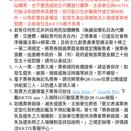
站購票、也不要透過陌生代購進行購票，主辦單位與KKTIX
均無法保證票券真實性。除可能衍生詐騙案件或交易糾紛
外，以免影響自身權益，若發生演出現場無法入場或是其他
問題，主辦單位及KKTIX概不負責。
若有任何形式非供自用而加價轉售（無論加價名目為代購
費、交通費、補貼等均包含在內）之情事者，已違反社會秩
序維護法第64條第2款；且依文化創意產業發展法第十條之
一第二項規定，將票券超過票面金額或定價販售者，按票券
張數，由直轄市政府、縣（市）政府處每張票面金額之十倍
至五十倍罰鍰，請勿以身試法!
一人一票、憑票入場，票券視同有價證券，請妥善保存，如
發生遺失、破損、燒毀或無法辨識等狀況，恕不補發。
電子票券為無記名票券，請勿將票券QR Code任意公開或提
供給第三人，以防遭人冒領入場。
取票方式選擇電子票券可前往
App Store
／
Google Play
下
載KKTIX app，入場時以行動裝置秀出QR Code掃描。
如遇票券毀損、滅失或遺失，主辦單位將依「藝文表演票券
定型化契約應記載及不得記載事項」第七項「票券毀損、滅
失及遺失之入場機制：主辦單位應提供消費者票券毀損、滅
失及遺失時之入場機制並詳加說明。」之規定辦理，詳情請
洽KKTIX客服中心。