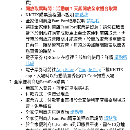
費)
開放取票時間：活動前 7 天起開放全家機台取票
KKTIX購票流程圖示說明
請點我
全家便利商店FamiPort取票說明
請點我
選擇全家便利商店FamiPort取票請留意：請勿在啟售
當下於網站訂購完成後馬上至全家便利商店取票，需
等待於開放取票時間才能取票，於開放取票後至開演
日前任一時間皆可取票，無須於尖峰時間取票以節省
您寶貴的時間。
電子票券 QRCode 在哪裡？該如何使用？詳情
請點選
此處
電子票券可前往
App Store
／
Google Play
下載KKTIX
app，入場時以行動裝置秀出QR Code掃描入場。
全家便利商店FamiPort購票：
無需加入會員，每筆訂單限購4張
付款方式：僅接受現金
取票方式：付款完畢直接於全家便利商店櫃臺現場取
票，免手續費
全家便利商店店鋪查詢
請點我
全家便利商店FamiPort購票流程圖示說明
請點我
於全家便利商店FamiPort列印繳費單後，需在10分鐘