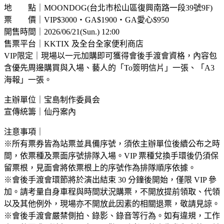
地 點｜MOONDOG(台北市松山區復興南路一段39號9F)
票 價｜VIP$3000・GA$1900・GA愛心$950
開售時間｜2026/06/21(Sun.) 12:00
售票平台｜KKTIX 及全台全家便利商店
VIP限定｜現場以一元加購即可獲得會後手渡會資格，內容包
含優先周邊購買與入場、藝人的「To簽明信片」一張、「A3
海報」一張。
主辦單位｜宝島制作委員会
宣傳統籌｜仙丹案內
注意事項｜
※所有票券皆為站票並具備序號，須依主辦單位後續公布之時
間，依票種及票面序號排隊入場。VIP 票種兌換手環後仍須保
留票根，見面會將依票根上的序號作為排隊順序依據。
※會後手渡會環節將於演出結束 30 分鐘後開始，僅限 VIP 參
加。請考量自身車程與時間狀況購票，不開放提前領取、代領
以及其他例外，現場亦不開放此因素的相關退票，敬請見諒。
※會後手渡會嚴禁側拍、錄影、錄音等行為。如有違規，工作