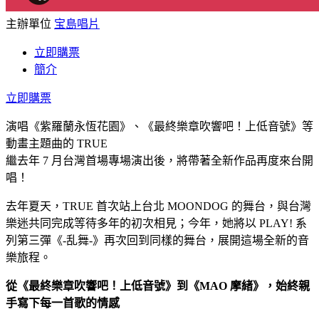
主辦單位
宝島唱片
立即購票
簡介
立即購票
演唱《紫羅蘭永恆花園》、《最終樂章吹響吧！上低音號》等
動畫主題曲的 TRUE
繼去年 7 月台灣首場專場演出後，將帶著全新作品再度來台開
唱！
去年夏天，TRUE 首次站上台北 MOONDOG 的舞台，與台灣
樂迷共同完成等待多年的初次相見；今年，她將以 PLAY! 系
列第三彈《-乱舞-》再次回到同樣的舞台，展開這場全新的音
樂旅程。
從《最終樂章吹響吧！上低音號》到《MAO 摩緒》，始終親
手寫下每一首歌的情感