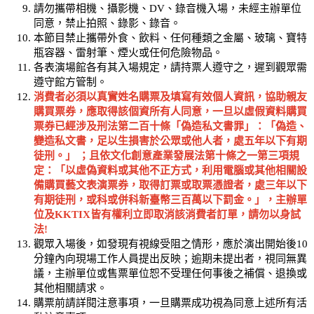
請勿攜帶相機、攝影機、DV、錄音機入場，未經主辦單位
同意，禁止拍照、錄影、錄音。
本節目禁止攜帶外食、飲料、任何種類之金屬、玻璃、寶特
瓶容器、雷射筆、煙火或任何危險物品。
各表演場館各有其入場規定，請持票人遵守之，遲到觀眾需
遵守館方管制。
消費者必須以真實姓名購票及填寫有效個人資訊，協助親友
購買票券，應取得該個資所有人同意，一旦以虛假資料購買
票券已經涉及刑法第二百十條「偽造私文書罪」：「偽造、
變造私文書，足以生損害於公眾或他人者，處五年以下有期
徒刑。」 ；且依文化創意產業發展法第十條之一第三項規
定：「以虛偽資料或其他不正方式，利用電腦或其他相關設
備購買藝文表演票券，取得訂票或取票憑證者，處三年以下
有期徒刑，或科或併科新臺幣三百萬以下罰金。」，主辦單
位及KKTIX皆有權利立即取消該消費者訂單，請勿以身試
法!
觀眾入場後，如發現有視線受阻之情形，應於演出開始後10
分鐘內向現場工作人員提出反映；逾期未提出者，視同無異
議，主辦單位或售票單位恕不受理任何事後之補償、退換或
其他相關請求。
購票前請詳閱注意事項，一旦購票成功視為同意上述所有活