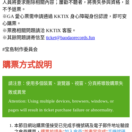
人員將要求刪除相關內容；屢勸不聽者，將喪失參與資格，並
不予退票。
※GA 愛心票需申請通過 KKTIX 身心障礙身份認證，即可安
心購票。
※票務相關問題請洽 KKTIX 客服。
※其餘問題請寄信至
ticket@baodaorecords.fun
#宝島制作委員会
購票方式說明
請注意：使用多個裝置、瀏覽器、視窗、分頁將導致購票失
敗或異常
Attention: Using multiple devices, browsers, windows, or
pages will result in ticket purchase failure or abnormality.
本節目網站購票僅接受已完成手機號碼及電子郵件地址驗證
之會員購買，
購票前請先"
加入會員
"並盡早完成"
手機號碼