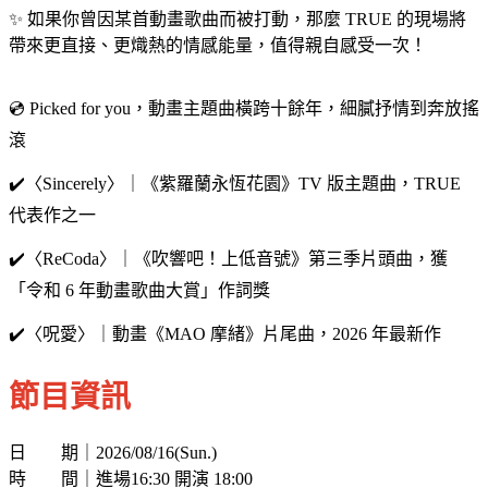
✨ 如果你曾因某首動畫歌曲而被打動，那麼 TRUE 的現場將
帶來更直接、更熾熱的情感能量，值得親自感受一次！
💿 Picked for you，動畫主題曲橫跨十餘年，細膩抒情到奔放搖
滾
✔️〈Sincerely〉｜《紫羅蘭永恆花園》TV 版主題曲，TRUE
代表作之一
✔️〈ReCoda〉｜《吹響吧！上低音號》第三季片頭曲，獲
「令和 6 年動畫歌曲大賞」作詞獎
✔️〈呪愛〉｜動畫《MAO 摩緒》片尾曲，2026 年最新作
節目資訊
日 期｜2026/08/16(Sun.)
時 間｜進場16:30 開演 18:00