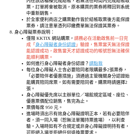
內在該店櫃檯完成結帳，若無法在時間內完成結帳取
票，訂單將會被取消，原本購買的票券將釋回到系統
中重新銷售。
於全家便利商店之購票動作皆於結帳取票後方能保證
票券，請注意單憑列印繳費單無法保證其票券。
身心障礙票券說明：
僅限 KKTIX 網站購票，
請務必在活動啟售前一日完
成「
身心障礙者身份認證
」驗證，售票當天無法保證
能認證成功，啟售當天才認證成功的帳號恕無法確保
能順利購票。
如何進行身心障礙者身份認證？
請點我
每位身心障礙人士含必要陪同者限購最多2張票券，
「必要陪伴者優惠措施」須通過主管機關身分認證始
能購買陪同席票，如有需要陪同者，購票時請選擇2
張。
身心障礙優先席以主辦單位／場館規定區域、座位、
優惠票價配位銷售，售完為止。
票價每席 950 元。
進場時須出示有效身心障礙證明正本，若有必要陪伴
者，須一同入場（恕無法單獨持票進場），以利查
驗。入場時如有不合規定或非身心障礙證明持有者，
可拒絕入場並拒絕任何退換票要求。