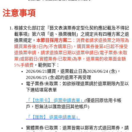
注意事項
根據文化部訂定『藝文表演票券定型化契約應記載及不得記
載事項』第六項「退、換票機制」之規定共有四種方案之退
換票規定，
本節目採用方案二
：消費者請求退換票之時限為
購買票券後3日內(不含購票日)，購買票券後第4日起不接受
退換票申請，請求退換票日期以退票申請日(電子票券/未取
票)或郵戳日(實體票券/已取票)為準，退票需酌收票面金額
5%手續費
，範例如下：
2026/06/21購買，退票截止日為2026/06/24 (含)，
2026/06/25 (含)起的退票不再受理
電子票券/未取票：如欲辦理退票請於退票期限內至以
下連結填寫表單
「【信用卡】 退票申請表單」
(僅退回原信用卡帳
戶，恕無法以匯款退回其他帳戶)
「【匯款】 退票申請表單」
實體票券/已取票：退票皆需以郵寄方式退回票券，請