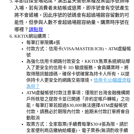
本節目採全場站席，演出當天需依票種及票面序號排隊
入場，若有消費者未結帳或退票，即序號會有空號產生
將不會遞補，因此序號的號碼會有超過場館容留數的可
能性，但參與人數不會超過場館容納量。購票時序號在
哪裡？
請點我
KKTIX網站購票：
每筆訂單限購4張
付款方式：信用卡(VISA/MASTER/JCB)、ATM虛擬帳
號
為強化信用卡網路付款安全，KKTIX售票系統網站導
入了更安全的信用卡 3D 驗證服務，會員購票時，將
取得簡訊驗證碼，確保卡號確實為持卡人所有，以提
供持卡人更安全的網路交易環境。
信用卡3D驗證流程
為何？
ATM虛擬帳號付款注意事項：僅限於台灣金融機構開
戶所核發之提款卡並已開通「非約定帳戶轉帳」之功
能，每筆訂單若超過$30,000無法選擇ATM虛擬帳號
付款，請務必於期限內付款，逾期未付款訂單將會自
動取消
取票方式：全家取票(手續費每筆$30/4張為限，請於
全家便利商店繳納給櫃臺)、電子票券(無須酌收手續