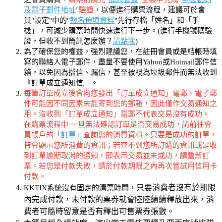
及電子郵件地址
"驗證
，以便進行購票流程，建議可於會
員"設定"中的"
報名預填資料
"先行存檔「姓名」和「手
機」，可減少購票時間快速進行下一步。(進行手機號碼驗
證，但收不到簡訊怎麼辦？
請點我
)
為了確保您的權益，強烈建議您，在註冊會員或是結帳時填
寫的聯絡人電子郵件，盡量不要使用Yahoo或Hotmail郵件信
箱，以免因為擋信、漏信，甚至被視為垃圾郵件而無法收到
『訂單成立通知信』。
每筆訂單成立後會向您發出「訂單成立通知」電郵。電子郵
件可能因不同因素未能寄到您的郵箱，因此僅作交易通知之
用。沒收到「訂單成立通知」電郵不代表交易沒有成功。
在購票流程中 一旦無法確認訂單是否交易成功，請前往會
員帳戶的「
訂單
」查詢您的消費資料。只要是成功的訂單，
皆會顯示您所消費的資訊；若查不到您所訂購的資訊或是收
到訂單逾期取消的通知，即表示交易並未成功，請重新訂
票。若您是付款失敗，請於付款期限之內再次嘗試用信用卡
付款。
只要消費者沒有於期限
KKTIX系統沒有固定的清票時間，
內完成付款，未付款的票券就會陸陸續續釋放出來，消
費者可隨時留意是否有釋出可售票券張數。