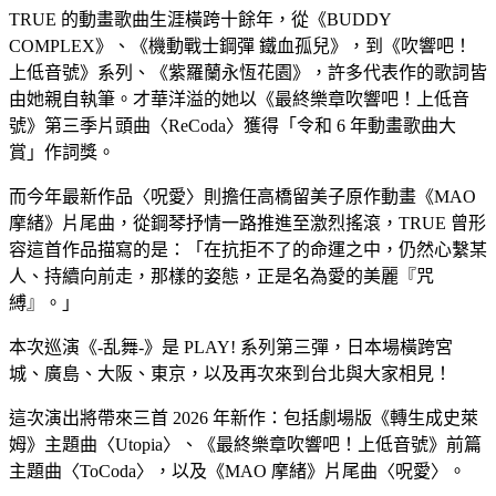
TRUE 的動畫歌曲生涯橫跨十餘年，從《BUDDY
COMPLEX》、《機動戰士鋼彈 鐵血孤兒》，到《吹響吧！
上低音號》系列、《紫羅蘭永恆花園》，許多代表作的歌詞皆
由她親自執筆。才華洋溢的她以《最終樂章吹響吧！上低音
號》第三季片頭曲〈ReCoda〉獲得「令和 6 年動畫歌曲大
賞」作詞獎。
而今年最新作品〈呪愛〉則擔任高橋留美子原作動畫《MAO
摩緒》片尾曲，從鋼琴抒情一路推進至激烈搖滾，TRUE 曾形
容這首作品描寫的是：「在抗拒不了的命運之中，仍然心繫某
人、持續向前走，那樣的姿態，正是名為愛的美麗『咒
縛』。」
本次巡演《-乱舞-》是 PLAY! 系列第三彈，日本場橫跨宮
城、廣島、大阪、東京，以及再次來到台北與大家相見！
這次演出將帶來三首 2026 年新作：包括劇場版《轉生成史萊
姆》主題曲〈Utopia〉、《最終樂章吹響吧！上低音號》前篇
主題曲〈ToCoda〉，以及《MAO 摩緒》片尾曲〈呪愛〉。