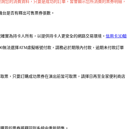
查詢您的消費資料，只要是成功的訂單，皆會顯示您所消費的票券明細，
機台是否有釋出可售票券張數。
卡號確實為持卡人所有，以提供持卡人更安全的網路交易環境。
信用卡3D驗
00無法選擇ATM虛擬帳號付款，請務必於期限內付款，逾期未付款訂單
馬上取票，只要訂購成功票券在演出前皆可取票，請擇日再至全家便利商店
原本購買的票券將釋回到系統中重新銷售。