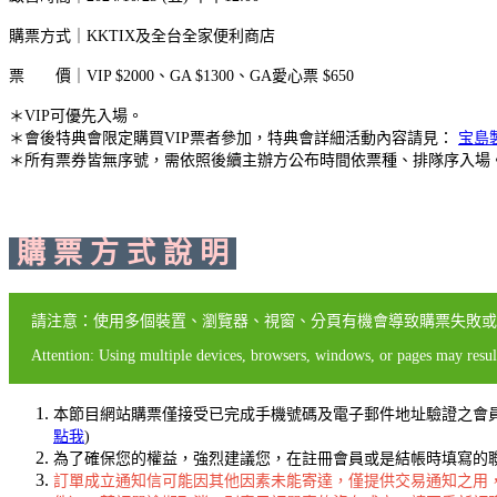
購票方式｜KKTIX及全台全家便利商店
票 價｜VIP $2000、GA $1300、GA愛心票 $650
＊VIP可優先入場。
＊會後特典會限定購買VIP票者參加，特典會詳細活動內容請見：
宝島
＊所有票券皆無序號，需依照後續主辦方公布時間依票種、排隊序入場
購 票 方 式 說 明
請注意：使用多個裝置、瀏覽器、視窗、分頁有機會導致購票失敗或
Attention: Using multiple devices, browsers, windows, or pages may result
本節目網站購票僅接受已完成手機號碼及電子郵件地址驗證之會
點我
)
為了確保您的權益，強烈建議您，在註冊會員或是結帳時填寫的聯絡
訂單成立通知信可能因其他因素未能寄達，僅提供交易通知之用