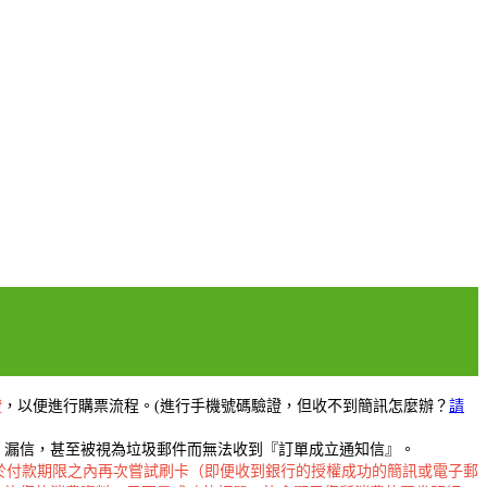
證
，以便進行購票流程。(進行手機號碼驗證，但收不到簡訊怎麼辦？
請
擋信、漏信，甚至被視為垃圾郵件而無法收到『訂單成立通知信』。
於付款期限之內再次嘗試刷卡（即便收到銀行的授權成功的簡訊或電子郵