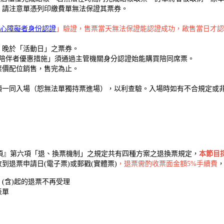
，請注意單憑列印繳費單無法保證其票券。
心障礙者身份認證
」驗證，售票當天無法保證能認證成功，啟售當日才認
」晚於「活動日」之票券。
要陪伴者優惠措施」須通過主管機關身分認證始能購買陪同席票。
票價配位銷售，售完為止。
須一同入場（恕無法單獨持票進場），以利查驗。入場時如有不合規定或
項』第六項「退、換票機制」之規定共有四種方案之退換票規定，
本節目
收到退票申請日(電子票)或郵戳(實體票)
，退票需酌收票面金額5%手續費
0/29 (含)起的退票不再受理
表單