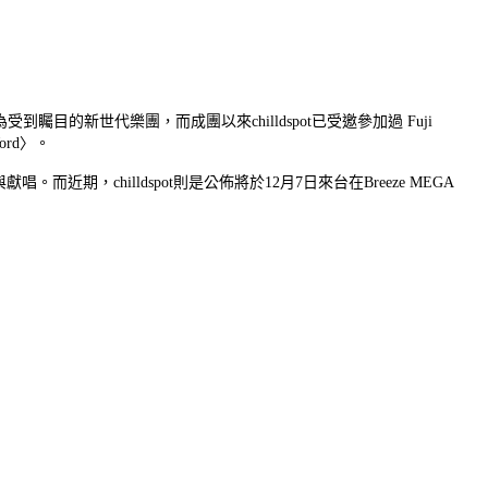
為受到矚目的新世代樂團，而成團以來chilldspot已受邀參加過 Fuji
ord〉。
唱。而近期，chilldspot則是公佈將於12月7日來台在Breeze MEGA