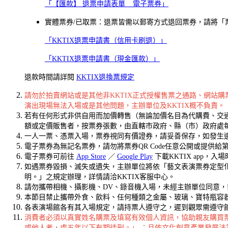
「【匯款】 退票申請表單 _ 電子票券」
實體票券/已取票：退票皆需以郵寄方式退回票券，請將「票券」
「KKTIX退票申請書（信用卡刷退）」
「KKTIX退票申請書（現金匯款）」
退款時間請詳閱
KKTIX退換票規定
請勿於拍賣網站或是其他非KKTIX正式授權售票之通路、網站
演出現場無法入場或是其他問題，主辦單位及KKTIX概不負責。
若有任何形式非供自用而加價轉售（無論加價名目為代購費、交通
額或定價販售者，按票券張數，由直轄市政府、縣（市）政府處
一人一票、憑票入場，票券視同有價證券，請妥善保存，如發生
電子票券為無記名票券，請勿將票券QR Code任意公開或提供
電子票券可前往
App Store
／
Google Play
下載KKTIX app，入
如遇票券毀損、滅失或遺失，主辦單位將依「藝文表演票券定型
明。」之規定辦理，詳情請洽KKTIX客服中心。
請勿攜帶相機、攝影機、DV、錄音機入場，未經主辦單位同意
本節目禁止攜帶外食、飲料、任何種類之金屬、玻璃、寶特瓶容
各表演場館各有其入場規定，請持票人遵守之，遲到觀眾需遵守
消費者必須以真實姓名購票及填寫有效個人資訊，協助親友購買
或他人者，處五年以下有期徒刑。」 ；且依文化創意產業發展