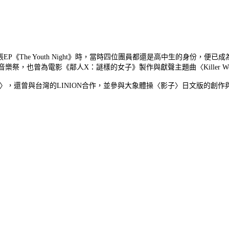
張EP《The Youth Night》時，當時四位團員都還是高中生的身份，便已成
VE 等大型音樂祭，也曾為電影《鄰人X：謎樣的女子》製作與獻聲主題曲〈Killer W
our trip〉，還曾與台灣的LINION合作，並參與大象體操〈影子〉日文版的創作與獻