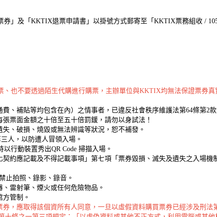
及「KKTIX退票申請書」以掛號方式郵寄至「KKTIX票務組收 / 105
購票、也不要透過陌生代購進行購票，主辦單位與KKTIX均無法保證票券
費、補貼等均包含在內）之情事者，已違反社會秩序維護法第64條第2
每張票面金額之十倍至五十倍罰鍰，請勿以身試法！
遺失、破損、燒毀或無法辨識等狀況，恕不補發。
給第三人，以防遭人冒領入場。
場時以行動裝置秀出QR Code 掃描入場。
化契約應記載及不得記載事項」第七項「票券毀損、滅失及遺失之入場機
，禁止拍照、錄影、錄音。
器、雷射筆、煙火或任何危險物品。
館方管制。
票券，應取得該個資所有人同意，一旦以虛假資料購買票券已經涉及刑法
法第十條之一第三項規定：「以虛偽資料或其他不正方式，利用電腦或其他