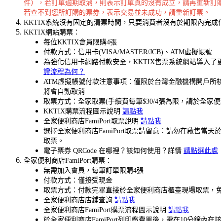
件），若訂單逾期取消，則表示訂單真的沒有成立，請再重新訂
若查不到您所訂購的票券，表示交易並未成功，請重新訂票。
KKTIX系統沒有固定的清票時間，只要消費者沒有於期限內完
KKTIX網站購票：
每位KKTIX會員限購4張
付款方式：信用卡(VISA/MASTER/JCB)、ATM虛擬帳號
為強化信用卡網路付款安全，KKTIX售票系統網站導入
證流程為何？
ATM虛擬帳號付款注意事項：僅限於台灣金融機構開戶所核
將會自動取消
取票方式：全家取票(手續費每筆$30/4張為限，請於全家
KKTIX購票流程圖示說明
請點我
全家便利商店FamiPort取票說明
請點我
選擇全家便利商店FamiPort取票請留意：請勿在啟
取票。
電子票券 QRCode 在哪裡？該如何使用？詳情
請點選此處
全家便利商店FamiPort購票：
無需加入會員，每筆訂單限購4張
付款方式：僅接受現金
取票方式：付款完畢直接於全家便利商店櫃臺現場取票，
全家便利商店店鋪查詢
請點我
全家便利商店FamiPort購票流程圖示說明
請點我
於全家便利商店FamiPort列印繳費單後，需在10分