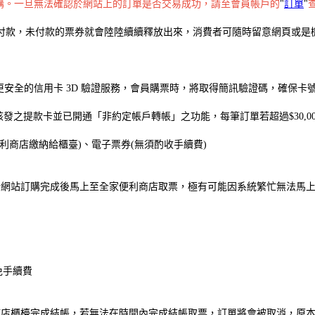
購。一旦無法確認於網站上的訂單是否交易成功，請至會員帳戶的
"
訂單
"
成付款，未付款的票券就會陸陸續續釋放出來，消費者可隨時留意網頁或是
了更安全的信用卡 3D 驗證服務，會員購票時，將取得簡訊驗證碼，確保
發之提款卡並已開通「非約定帳戶轉帳」之功能，每筆訂單若超過$30,0
便利商店繳納給櫃臺)、電子票券(無須酌收手續費)
售當天於網站訂購完成後馬上至全家便利商店取票，極有可能因系統繁忙無法
免手續費
鐘內在該店櫃檯完成結帳，若無法在時間內完成結帳取票，訂單將會被取消，