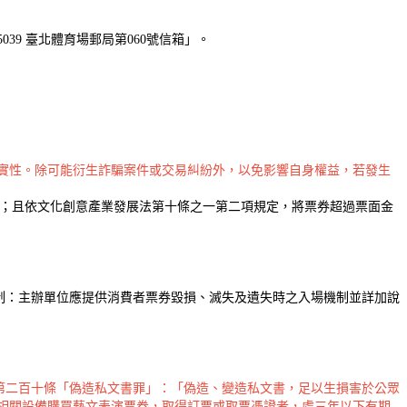
039 臺北體育場郵局第060號信箱」。
真實性。除可能衍生詐騙案件或交易糾紛外，以免影響自身權益，若發生
款；且依文化創意產業發展法第十條之一第二項規定，將票券超過票面金
制：主辦單位應提供消費者票券毀損、滅失及遺失時之入場機制並詳加說
第二百十條「偽造私文書罪」：「偽造、變造私文書，足以生損害於公眾
相關設備購買藝文表演票券，取得訂票或取票憑證者，處三年以下有期