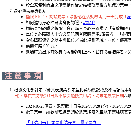
於全家便利商店之購票動作皆於結帳取票後方能保證票券
身心障礙票券說明：
僅限 KKTIX 網站購票，請務必在活動啟售前一天完成「
身
如何進行身心障礙者身份認證？
請點我
通過身份認證之帳號，僅可購買身心障礙證明「有效期限
每位身心障礙人士含必要陪同者限購最多2張票券，「必
身心障礙優先席以主辦單位／場館規劃區域、座位、優惠
票價每席 650 元。
進場時須出示有效身心障礙證明正本，若有必要陪伴者，
注 意 事 項
根據文化部訂定『藝文表演票券定型化契約應記載及不得記載事
日)，購買票券後第4日起不接受退換票申請，請求退換票日期
以
2024/10/25購買，退票截止日為2024/10/28 (含)，2024/1
電子票券：如欲辦理退票請於退票期限內至以下連結填寫
「【信用卡】 退票申請表單 _ 電子票券」