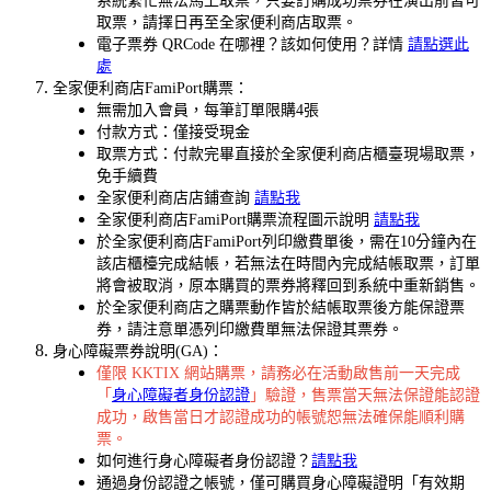
系統繁忙無法馬上取票，只要訂購成功票券在演出前皆可
取票，請擇日再至全家便利商店取票。
電子票券 QRCode 在哪裡？該如何使用？詳情
請點選此
處
全家便利商店FamiPort購票：
無需加入會員，每筆訂單限購4張
付款方式：僅接受現金
取票方式：付款完畢直接於全家便利商店櫃臺現場取票，
免手續費
全家便利商店店鋪查詢
請點我
全家便利商店FamiPort購票流程圖示說明
請點我
於全家便利商店FamiPort列印繳費單後，需在10分鐘內在
該店櫃檯完成結帳，若無法在時間內完成結帳取票，訂單
將會被取消，原本購買的票券將釋回到系統中重新銷售。
於全家便利商店之購票動作皆於結帳取票後方能保證票
券，請注意單憑列印繳費單無法保證其票券。
身心障礙票券說明(GA)：
僅限 KKTIX 網站購票，請務必在活動啟售前一天完成
「
身心障礙者身份認證
」驗證，售票當天無法保證能認證
成功，啟售當日才認證成功的帳號恕無法確保能順利購
票。
如何進行身心障礙者身份認證？
請點我
通過身份認證之帳號，僅可購買身心障礙證明「有效期