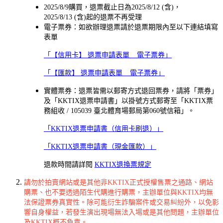
2025/8/9購買，退票截止日為2025/8/12 (含)，
2025/8/13 (含)起的退票不再受理
電子票券：如欲辦理退票請於退票期限內至以下連結填寫
表單
「【信用卡】 退票申請表單 _ 電子票券」
「【匯款】 退票申請表單 _ 電子票券」
實體票券：退票皆需以郵寄方式退回票券，請將「票券」
及「KKTIX退票申請書」以掛號方式郵寄至「KKTIX票
務組收 / 105039 臺北體育場郵局第060號信箱」。
「KKTIX退票申請書（信用卡刷退）」
「KKTIX退票申請書（現金匯款）」
退款時間請詳閱
KKTIX退換票規定
請勿於拍賣網站或是其他非KKTIX正式授權售票之通路、網站
購票、也不要透過陌生代購進行購票，主辦單位與KKTIX均無
法保證票券真實性。除可能衍生詐騙案件或交易糾紛外，以免影
響自身權益，若發生演出現場無法入場或是其他問題，主辦單位
及KKTIX概不負責。