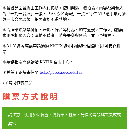
＊會後見面會將由工作人員協助，使用樂迷手機拍攝，內容為與藝人
的「一對一合照」一張、「A3 簽名海報」一張。每位 VIP 憑手環可參
與一次合照環節，拍照資格不得轉讓。
＊合照環節嚴禁側拍、錄影、錄音等行為。如有違規，工作人員將要
求刪除相關內容；屢勸不聽者，將喪失參與資格，並不予退票。
＊A11Y 身障席需申請通過 KKTIX 身心障礙身份認證，即可安心購
票。
＊票務相關問題請洽 KKTIX 客服中心。
＊其餘問題請寄信至
ticket@baodaorecords.fun
#宝島制作委員会
購 票 方 式 說 明
請注意：使用多個裝置、瀏覽器、視窗、分頁將導致購票失敗或
異常