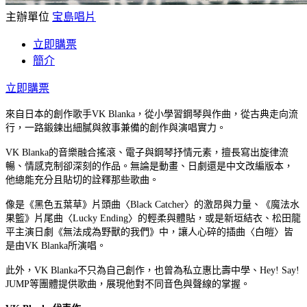
主辦單位
宝島唱片
立即購票
簡介
立即購票
來自日本的創作歌手VK Blanka，從小學習鋼琴與作曲，從古典走向流
行，一路鍛鍊出細膩與敘事兼備的創作與演唱實力。
VK Blanka的音樂融合搖滾、電子與鋼琴抒情元素，擅長寫出旋律流
暢、情感克制卻深刻的作品。無論是動畫、日劇還是中文改編版本，
他總能充分且貼切的詮釋那些歌曲。
像是《黑色五葉草》片頭曲〈Black Catcher〉的激昂與力量、《魔法水
果籃》片尾曲〈Lucky Ending〉的輕柔與體貼，或是新垣結衣、松田龍
平主演日劇《無法成為野獸的我們》中，讓人心碎的插曲〈白皚〉皆
是由VK Blanka所演唱。
此外，VK Blanka不只為自己創作，也曾為私立惠比壽中學、Hey! Say!
JUMP等團體提供歌曲，展現他對不同音色與聲線的掌握。