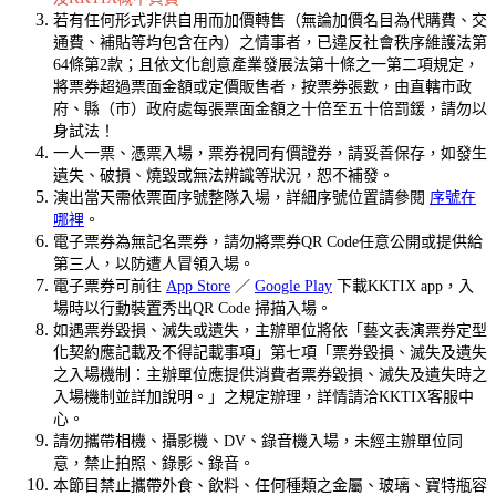
若有任何形式非供自用而加價轉售（無論加價名目為代購費、交
通費、補貼等均包含在內）之情事者，已違反社會秩序維護法第
64條第2款；且依文化創意產業發展法第十條之一第二項規定，
將票券超過票面金額或定價販售者，按票券張數，由直轄市政
府、縣（市）政府處每張票面金額之十倍至五十倍罰鍰，請勿以
身試法！
一人一票、憑票入場，票券視同有價證券，請妥善保存，如發生
遺失、破損、燒毀或無法辨識等狀況，恕不補發。
演出當天需依票面序號整隊入場，詳細序號位置請參閱
序號在
哪裡
。
電子票券為無記名票券，請勿將票券QR Code任意公開或提供給
第三人，以防遭人冒領入場。
電子票券可前往
App Store
／
Google Play
下載KKTIX app，入
場時以行動裝置秀出QR Code 掃描入場。
如遇票券毀損、滅失或遺失，主辦單位將依「藝文表演票券定型
化契約應記載及不得記載事項」第七項「票券毀損、滅失及遺失
之入場機制：主辦單位應提供消費者票券毀損、滅失及遺失時之
入場機制並詳加說明。」之規定辦理，詳情請洽KKTIX客服中
心。
請勿攜帶相機、攝影機、DV、錄音機入場，未經主辦單位同
意，禁止拍照、錄影、錄音。
本節目禁止攜帶外食、飲料、任何種類之金屬、玻璃、寶特瓶容