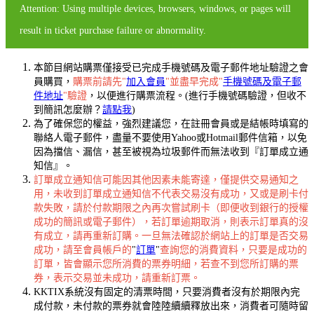
Attention: Using multiple devices, browsers, windows, or pages will
result in ticket purchase failure or abnormality.
本節目網站購票僅接受已完成手機號碼及電子郵件地址驗證之會
員購買，
購票前請先"
加入會員
"並盡早完成"
手機號碼及電子郵
件地址
"驗證
，以便進行購票流程。(進行手機號碼驗證，但收不
到簡訊怎麼辦？
請點我
)
為了確保您的權益，強烈建議您，在註冊會員或是結帳時填寫的
聯絡人電子郵件，盡量不要使用Yahoo或Hotmail郵件信箱，以免
因為擋信、漏信，甚至被視為垃圾郵件而無法收到『訂單成立通
知信』。
訂單成立通知信可能因其他因素未能寄達，僅提供交易通知之
用，未收到訂單成立通知信不代表交易沒有成功，又或是刷卡付
款失敗，請於付款期限之內再次嘗試刷卡（即便收到銀行的授權
成功的簡訊或電子郵件），若訂單逾期取消，則表示訂單真的沒
有成立，請再重新訂購。一旦無法確認於網站上的訂單是否交易
成功，請至會員帳戶的
"
訂單
"
查詢您的消費資料，只要是成功的
訂單，皆會顯示您所消費的票券明細，若查不到您所訂購的票
券，表示交易並未成功，請重新訂票。
KKTIX系統沒有固定的清票時間，只要消費者沒有於期限內完
成付款，未付款的票券就會陸陸續續釋放出來，消費者可隨時留