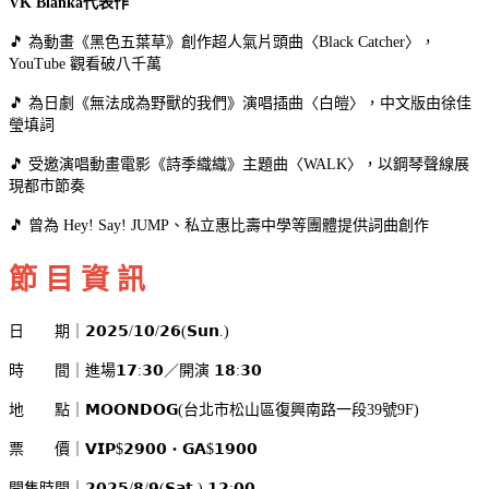
VK Blanka代表作
🎵 為動畫《黑色五葉草》創作超人氣片頭曲〈Black Catcher〉，
YouTube 觀看破八千萬
🎵 為日劇《無法成為野獸的我們》演唱插曲〈白皚〉，中文版由徐佳
瑩填詞
🎵 受邀演唱動畫電影《詩季織織》主題曲〈WALK〉，以鋼琴聲線展
現都市節奏
🎵 曾為 Hey! Say! JUMP、私立惠比壽中學等團體提供詞曲創作
節 目 資 訊
日 期｜
𝟮𝟬𝟮𝟱/𝟭𝟬/𝟮𝟲(𝗦𝘂𝗻.)
時 間｜
進場𝟭𝟳:𝟯𝟬
／
開演 𝟭𝟴:𝟯𝟬
地 點｜
𝗠𝗢𝗢𝗡𝗗𝗢𝗚(台北市松山區復興南路一段39號9F)
票 價｜
𝗩𝗜𝗣$𝟮𝟵𝟬𝟬・𝗚𝗔$𝟭𝟵𝟬𝟬
開售時間｜
𝟮𝟬𝟮𝟱/𝟴/𝟵(𝗦𝗮𝘁.) 𝟭𝟮:𝟬𝟬