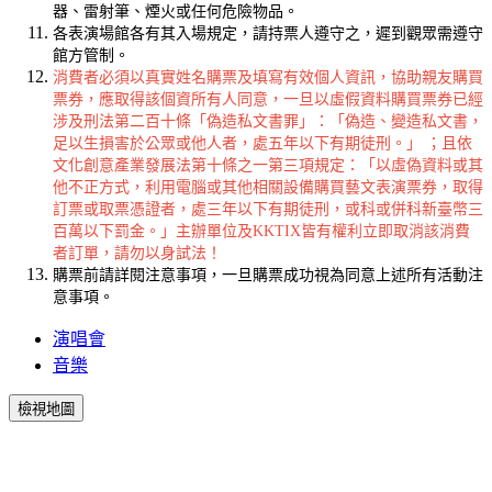
器、雷射筆、煙火或任何危險物品。
各表演場館各有其入場規定，請持票人遵守之，遲到觀眾需遵守
館方管制。
消費者必須以真實姓名購票及填寫有效個人資訊，協助親友購買
票券，應取得該個資所有人同意，一旦以虛假資料購買票券已經
涉及刑法第二百十條「偽造私文書罪」：「偽造、變造私文書，
足以生損害於公眾或他人者，處五年以下有期徒刑。」 ；且依
文化創意產業發展法第十條之一第三項規定：「以虛偽資料或其
他不正方式，利用電腦或其他相關設備購買藝文表演票券，取得
訂票或取票憑證者，處三年以下有期徒刑，或科或併科新臺幣三
百萬以下罰金。」主辦單位及KKTIX皆有權利立即取消該消費
者訂單，請勿以身試法！
購票前請詳閱注意事項，一旦購票成功視為同意上述所有活動注
意事項。
演唱會
音樂
檢視地圖