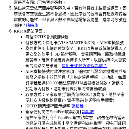
意是否有釋出可售票券張數。
演出當天需依票面序號整隊入場，若有消費者未結帳或退票，即
序號會有空號產生將不會遞補，因此序號的號碼會有超過場館容
留數的可能性，但參與人數不會超過場館容納量。購票時序號在
哪裡？
請點我
KKTIX網站購票：
每位KKTIX會員限購4張
付款方式：信用卡(VISA/MASTER/JCB)、ATM虛擬帳號
為強化信用卡網路付款安全，KKTIX售票系統網站導入了
更安全的信用卡 3D 驗證服務，會員購票時，將取得簡訊
驗證碼，確保卡號確實為持卡人所有，以提供持卡人更安
全的網路交易環境。
信用卡3D驗證流程為何？
ATM虛擬帳號付款注意事項：僅限於台灣金融機構開戶所
核發之提款卡並已開通「非約定帳戶轉帳」之功能，每筆
訂單若超過$30,000無法選擇ATM虛擬帳號付款，請務必
於期限內付款，逾期未付款訂單將會自動取消
取票方式：全家取票(手續費每筆$30/4張為限，請於全家
便利商店繳納給櫃臺)、電子票券(無須酌收手續費)
KKTIX購票流程圖示說明
請點我
全家便利商店FamiPort取票說明
請點我
選擇全家便利商店FamiPort取票請留意：請勿在啟售當天
於網站訂購完成後馬上至全家便利商店取票，極有可能因