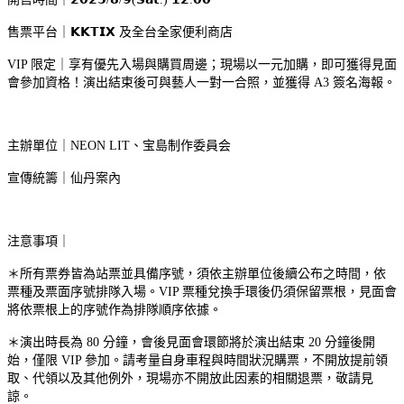
售票平台｜
𝗞𝗞𝗧𝗜𝗫 及全台全家便利商店
VIP 限定｜享有優先入場與購買周邊；現場以一元加購，即可獲得見面
會參加資格！演出結束後可與藝人一對一合照，並獲得 A3 簽名海報。
主辦單位｜NEON LIT、宝島制作委員会
宣傳統籌｜仙丹案內
注意事項｜
＊所有票券皆為站票並具備序號，須依主辦單位後續公布之時間，依
票種及票面序號排隊入場。VIP 票種兌換手環後仍須保留票根，見面會
將依票根上的序號作為排隊順序依據。
＊演出時長為
80
分鐘，會後見面會環節將於演出結束
20 分鐘
後開
始，僅限 VIP 參加。請考量自身車程與時間狀況購票，不開放提前領
取、代領以及其他例外，現場亦不開放此因素的相關退票，敬請見
諒。