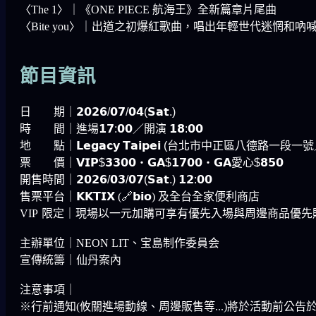
〈The 1〉｜《ONE PIECE 航海王》全新篇章片尾曲
〈Bite you〉｜出道之初爆紅歌曲，唱出年輕世代迷惘和吶
節目資訊
日 期｜𝟮𝟬𝟮𝟲/𝟬𝟳/𝟬𝟰(𝗦𝗮𝘁.)
時 間｜進場𝟭𝟳:𝟬𝟬／開演 𝟭𝟴:𝟬𝟬
地 點｜𝗟𝗲𝗴𝗮𝗰𝘆 𝗧𝗮𝗶𝗽𝗲𝗶 (台北市中正區八德路
票 價｜𝗩𝗜𝗣$𝟯𝟯𝟬𝟬・𝗚𝗔$𝟭𝟳𝟬𝟬・𝗚𝗔愛心$𝟴𝟱𝟬
開售時間｜𝟮𝟬𝟮𝟲/𝟬𝟯/𝟬𝟳(𝗦𝗮𝘁.) 𝟭𝟮:𝟬𝟬
售票平台｜𝗞𝗞𝗧𝗜𝗫 (🔗𝗯𝗶𝗼) 及全台全家便利商店
VIP
限定｜現場以一元加購可享有優先入場與周邊商品優先購買權益
主辦單位｜NEON LIT、宝島制作委員会
宣傳統籌｜仙丹案內
注意事項｜
※行前通知(攸關進場動線、周邊販售等...)將於活動前公告