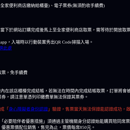
於全家便利商店繳納給櫃臺)、電子票券(無須酌收手續費)
勿在啟售當下於網站訂購完成後馬上至全家便利商店取票，需等待於開放
X app，入場時以行動裝置秀出QR Code掃描入場。
選此處
取票，免手續費
10分鐘內在該店櫃檯完成結帳，若無法在時間內完成結帳取票，訂單將
票券，請注意單憑列印繳費單無法保證其票券。
成「
身心障礙者身份認證
」驗證，售票當天無法保證能認證成功，
，「必要陪伴者優惠措施」須通過主管機關身分認證始能購買陪同席票
優惠票價配位銷售，售完為止，票價每席850元。