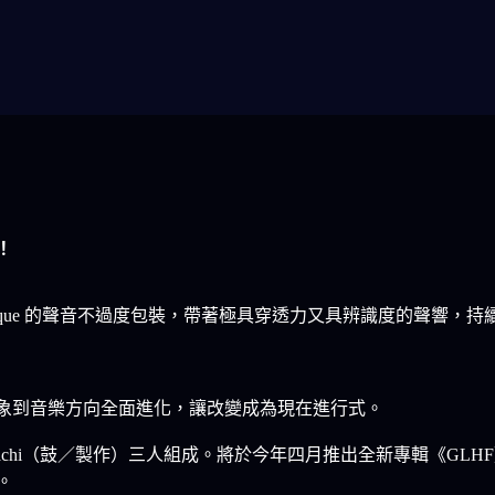
！
節奏，muque 的聲音不過度包裝，帶著極具穿透力又具辨識度的聲
、形象到音樂方向全面進化，讓改變成為現在進行式。
akachi（鼓／製作）三人組成。將於今年四月推出全新專輯《GLHF》，「G
。