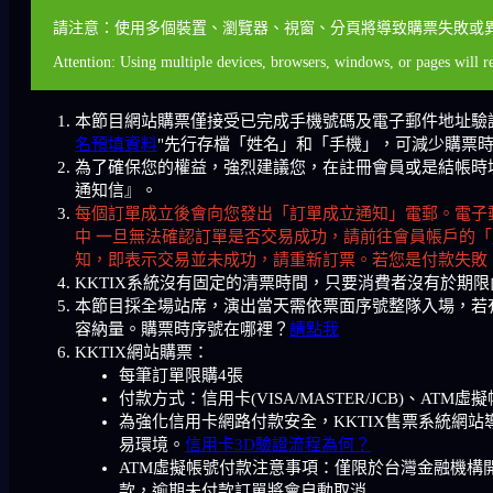
請注意：使用多個裝置、瀏覽器、視窗、分頁將導致購票失敗或
Attention: Using multiple devices, browsers, windows, or pages will re
本節目網站購票僅接受已完成手機號碼及電子郵件地址驗
名預填資料
"先行存檔「姓名」和「手機」，可減少購票
為了確保您的權益，強烈建議您，在註冊會員或是結帳時填寫
通知信』。
每個訂單成立後會向您發出「訂單成立通知」電郵。電子
中 一旦無法確認訂單是否交易成功，請前往會員帳戶的「
知，即表示交易並未成功，請重新訂票。若您是付款失敗
KKTIX系統沒有固定的清票時間，只要消費者沒有於期
本節目採全場站席，演出當天需依票面序號整隊入場，若
容納量。購票時序號在哪裡？
請點我
KKTIX網站購票：
每筆訂單限購4張
付款方式：信用卡(VISA/MASTER/JCB)、ATM虛
為強化信用卡網路付款安全，KKTIX售票系統網
易環境。
信用卡3D驗證流程為何？
ATM虛擬帳號付款注意事項：僅限於台灣金融機構開
款，逾期未付款訂單將會自動取消