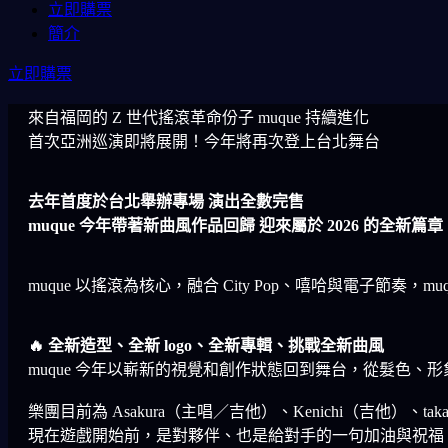
立即購票
簡介
立即購票
來自福岡的 Z 世代搖滾革命份子 muque 持續進化
首次亞洲巡演即將展開！今年將再次登上台北舞台
去年首度於台北舉辦專場 演出全數完售
muque 今年帶著新曲風作品回歸 迎來屬於 2026 的全新篇章
muque 以搖滾為核心，融合 City Pop、嘻哈與電子
🔥 全新造型、全新 logo、全新專輯、挑戰全新曲風
muque 今年以嶄新的視覺和創作狀態回到舞台，從髮色
樂團目前為 Asakura（主唱／吉他）、Kenichi（吉他）、t
現在遊戲開始前，是對夥伴、也是給對手的一句加油與祝福