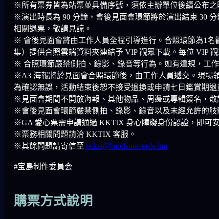
※所有票券皆為站票並具備序號，須依主辦單位後續公布之
※演出時長為 90 分鐘，會後見面會環節將於演出結束 3
相關退票，敬請見諒。
※ 會後見面會將由工作人員全程引導進行。合照環節為1名
集）提供合照雲端資料夾連結予 VIP 觀眾下載。每位 VI
※ 合照環節嚴禁側拍、錄影、錄音等行為。如有違規，工
※A3 海報將於見面會合照環節後，由工作人員遞交。現
為確認無誤，活動結束後恕不接受退換或申請七日鑑賞期退
※見面會期間不開放海報、其他物品、周邊或專輯簽名，敬
※會後見面會環節嚴禁側拍、錄影、錄音以及未經允許的肢
※GA 愛心票需申請通過 KKTIX 身心障礙身份認證，即可
※票務相關問題請洽 KKTIX 客服。
※其餘問題請寄信至
ticket@baodaorecords.fun
#宝島制作委員会
購票方式說明