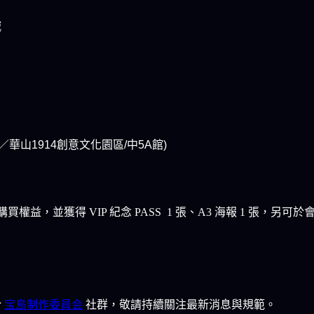
喊
一段一號／華山1914創意文化園區/中5A館)
，並獲得 VIP 紀念 PASS 1 張、A3 海報 1 張，另
於
宝島制作委員会
社群，敬請持續關注最新消息與規範。