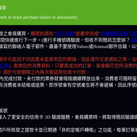
異常
sult in ticket purchase failure or abnormality.
證之會員購買，
購票前請先"
加入會員
"並盡早完成"
手機號碼及電子郵
時間快速進行下一步。(進行手機號碼驗證，但收不到簡訊怎麼辦？
請
的聯絡人電子郵件，盡量不要使用Yahoo或Hotmail郵件信箱
郵件可能因不同因素未能寄到您的郵箱，因此僅作交易通知之用。沒
訂單
」查詢您的消費資料。只要是成功的訂單，皆會顯示您所消費
，請於付款期限之內再次嘗試用信用卡付款。
限內完成付款，未付款的票券就會陸陸續續釋放出來，消費者可隨時
有消費者未結帳或退票，即序號會有空號產生將不會遞補，因此序號
擬帳號
站導入了更安全的信用卡 3D 驗證服務，會員購票時，將取得簡訊驗
戶所核發之提款卡並已開通「非約定帳戶轉帳」之功能，每筆訂單若超過