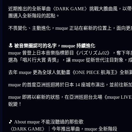
近期推出的全新單曲〈DARK GAME〉挑戰大膽曲風，以帶有 
團邁入全新階段的起點。
不畏變化、主動進化，muque 正站在嶄新的位置上，面向
🔝 被音樂圈認可的名字，muque 持續進化
muque 曾登上日本音樂指標節目《バズリズム02》，奪下
選為「唱片行大賞 青獎」，讓 muque 從新世代注目對象
去年 muque 更為全球人氣動畫《ONE PIECE 航海王
muque 的首度亞洲巡迴將於日本 14 座城市演出，並前
muque 即將以嶄新的狀態，在亞洲巡迴台北場《muque LIVE
蛻變！
🎵 About muque 不能沒聽過的那些歌
〈DARK GAME〉｜今年推出單曲，muque 全新階段