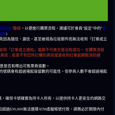
件地址
"驗證
，以便進行購票流程，建議可於會員"設定"中的"
報
點我
)
，以免因為擋信、漏信，甚至被視為垃圾郵件而無法收到『訂單成立
收到「訂單成立通知」電郵不代表交易沒有成功。 在購票流程
的資訊；若查不到您所訂購的資訊或是收到訂單逾期取消的通
留意是否有釋出可售票券張數。
的號碼會有超過場館容留數的可能性，但參與人數不會超過場館
證碼，確保卡號確實為持卡人所有，以提供持卡人更安全的網路交
$30,000無法選擇ATM虛擬帳號付款，請務必於期限內付