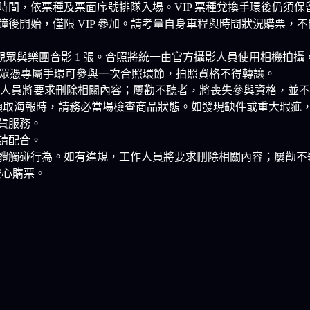
時間，依票種及票面序號排隊入場。VIP 票種兌換手環後仍須
0 分鐘後開始，僅限 VIP 參加。請考量自身車程與時間狀況購
觀眾與樂團合影 1 張。合照將統一由官方攝影人員使用相機拍
P 觀眾憑專屬手環可參與一次合照環節，拍照資格不得轉讓。
作人員將要求刪除相關內容；屢勸不聽者，將喪失參與資格，並
場領取海報時，請務必當場檢查商品狀態。如發現缺件或重大瑕疵
貨服務。
請配合。
體觸碰行為。如有違規，工作人員將要求刪除相關內容；屢勸不
安心購票。