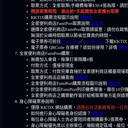
取票方式：全家取票(手續費每筆$30/4張為限，請
開放取票時間：演出前7天起開放全家機台取票
KKTIX購票流程圖示說明
請點我
全家便利商店FamiPort取票說明
請點我
選擇全家便利商店FamiPort取票請留意：請
無須於尖峰時間取票以節省您寶貴的時間。
電子票券可前往
App Store
／
Google Play
下載KKTI
電子票券 QRCode 在哪裡？該如何使用？詳情
請點
全家便利商店FamiPort購票：
無需加入會員，每筆訂單限購4張
付款方式：僅接受現金
取票方式：付款完畢直接於全家便利商店櫃臺現場
全家便利商店店鋪查詢
請點我
全家便利商店FamiPort購票流程圖示說明
請點我
於全家便利商店FamiPort列印繳費單後，需在
全家便利商店之購票動作皆於結帳取票後方能保證
身心障礙票券說明：
僅限 KKTIX 網站購票，
請務必在活動啟售前一日完
如何進行身心障礙者身份認證？
請點我
每位身心障礙人士含必要陪同者限購最多2張票券
身心障礙優先席以主辦單位／場館規定區域、座位、